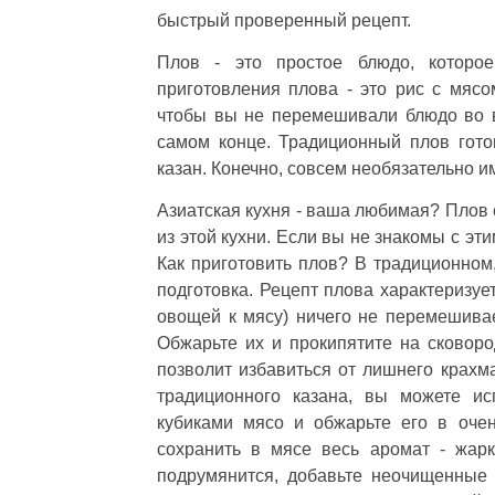
быстрый проверенный рецепт.
Плов - это простое блюдо, которо
приготовления плова - это рис с мясо
чтобы вы не перемешивали блюдо во 
самом конце. Традиционный плов гото
казан. Конечно, совсем необязательно и
Азиатская кухня - ваша любимая? Плов 
из этой кухни. Если вы не знакомы с э
Как приготовить плов? В традиционном
подготовка. Рецепт плова характеризуе
овощей к мясу) ничего не перемешивае
Обжарьте их и прокипятите на сковор
позволит избавиться от лишнего крахма
традиционного казана, вы можете ис
кубиками мясо и обжарьте его в оче
сохранить в мясе весь аромат - жар
подрумянится, добавьте неочищенные 