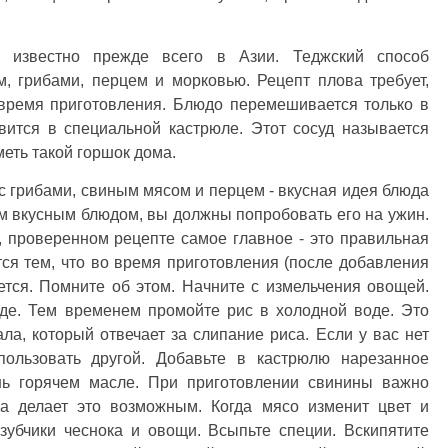
е известно прежде всего в Азии. Теджский способ
м, грибами, перцем и морковью. Рецепт плова требует,
время приготовления. Блюдо перемешивается только в
вится в специальной кастрюле. Этот сосуд называется
меть такой горшок дома.
с грибами, свиным мясом и перцем - вкусная идея блюда
тим вкусным блюдом, вы должны попробовать его на ужин.
, проверенном рецепте самое главное - это правильная
тся тем, что во время приготовления (после добавления
тся. Помните об этом. Начните с измельчения овощей.
оде. Тем временем промойте рис в холодной воде. Это
ла, который отвечает за слипание риса. Если у вас нет
пользовать другой. Добавьте в кастрюлю нарезанное
нь горячем масле. При приготовлении свинины важно
ка делает это возможным. Когда мясо изменит цвет и
зубчики чеснока и овощи. Всыпьте специи. Вскипятите