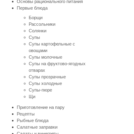
Основы рационального питания
Первые блюда
Борщи
Рассольники
Солянки
Супы
Супы картофельные с
овощами
Супы молочные
Супы на фруктово-ягодных
отварах
Супы прозрачные
Супы холодные
Супы-пюре
Щи
Приготовление на пару
Рецепты
Рыбные блюда
Салатные заправки
Салаты и винегреты