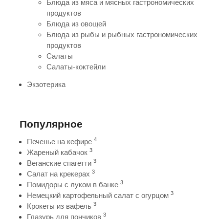
Блюда из мяса и мясных гастрономических
продуктов
Блюда из овощей
Блюда из рыбы и рыбных гастрономических
продуктов
Салаты
Салаты-коктейли
Экзотерика
Популярное
4
Печенье на кефире
3
Жареный кабачок
3
Веганские спагетти
3
Салат на крекерах
3
Помидоры с луком в банке
3
Немецкий картофельный салат с огурцом
3
Крокеты из вафель
3
Глазурь для пончиков