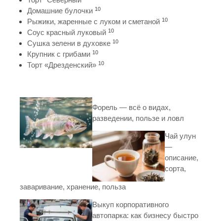
10
Домашние булочки
10
Рыжики, жаренные с луком и сметаной
10
Соус красный луковый
10
Сушка зелени в духовке
10
Крупник с грибами
10
Торт «Дрезденский»
Форель — всё о видах,
разведении, пользе и ловл
Чай улун
—
описание,
сорта,
заваривание, хранение, польза
Выкуп корпоративного
автопарка: как бизнесу быстро