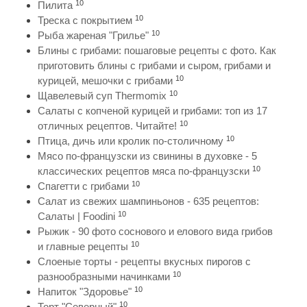
10
Пилита
10
Треска с покрытием
10
Рыба жареная "Грилье"
Блины с грибами: пошаговые рецепты с фото. Как
приготовить блины с грибами и сыром, грибами и
10
курицей, мешочки с грибами
10
Щавелевый суп Thermomix
Салаты с копченой курицей и грибами: топ из 17
10
отличных рецептов. Читайте!
10
Птица, дичь или кролик по-столичному
Мясо по-французски из свинины в духовке - 5
10
классических рецептов мяса по-французски
10
Спагетти с грибами
Салат из свежих шампиньонов - 635 рецептов:
10
Салаты | Foodini
Рыжик - 90 фото соснового и елового вида грибов
10
и главные рецепты
Слоеные торты - рецепты вкусных пирогов с
10
разнообразными начинками
10
Напиток "Здоровье"
10
Торт "Северный"