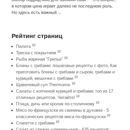
в котором цена играет далеко не последнюю роль.
Но здесь есть важный ...
Рейтинг страниц
10
Пилита
10
Треска с покрытием
10
Рыба жареная "Грилье"
Блины с грибами: пошаговые рецепты с фото. Как
приготовить блины с грибами и сыром, грибами и
10
курицей, мешочки с грибами
10
Щавелевый суп Thermomix
Салаты с копченой курицей и грибами: топ из 17
10
отличных рецептов. Читайте!
10
Птица, дичь или кролик по-столичному
Мясо по-французски из свинины в духовке - 5
10
классических рецептов мяса по-французски
10
Спагетти с грибами
Салат из свежих шампиньонов - 635 рецептов: