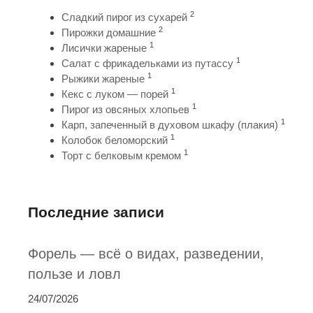
2
Сладкий пирог из сухарей
2
Пирожки домашние
1
Лисички жареные
1
Салат с фрикадельками из путассу
1
Рыжики жареные
1
Кекс с луком — порей
1
Пирог из овсяных хлопьев
1
Карп, запеченный в духовом шкафу (плакия)
1
Колобок беломорский
1
Торт с белковым кремом
Последние записи
Форель — всё о видах, разведении,
пользе и ловл
24/07/2026