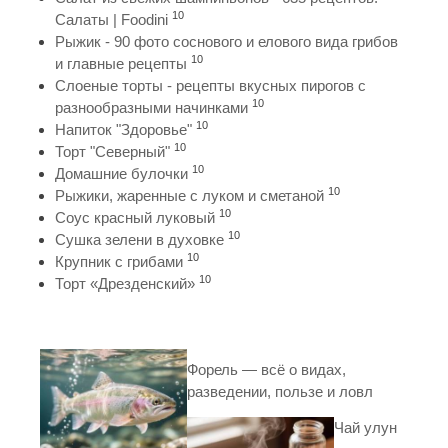
10
Салаты | Foodini
Рыжик - 90 фото соснового и елового вида грибов
10
и главные рецепты
Слоеные торты - рецепты вкусных пирогов с
10
разнообразными начинками
10
Напиток "Здоровье"
10
Торт "Северный"
10
Домашние булочки
10
Рыжики, жаренные с луком и сметаной
10
Соус красный луковый
10
Сушка зелени в духовке
10
Крупник с грибами
10
Торт «Дрезденский»
Форель — всё о видах,
разведении, пользе и ловл
Чай улун