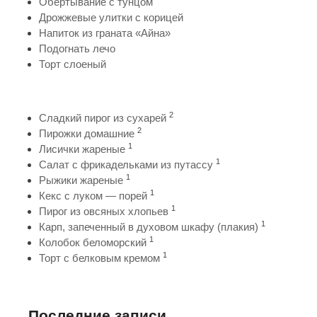
Обертывание с тунцом
Дрожжевые улитки с корицей
Напиток из граната «Айна»
Подогнать лечо
Торт слоеный
2
Сладкий пирог из сухарей
2
Пирожки домашние
1
Лисички жареные
1
Салат с фрикадельками из путассу
1
Рыжики жареные
1
Кекс с луком — порей
1
Пирог из овсяных хлопьев
1
Карп, запеченный в духовом шкафу (плакия)
1
Колобок беломорский
1
Торт с белковым кремом
Последние записи