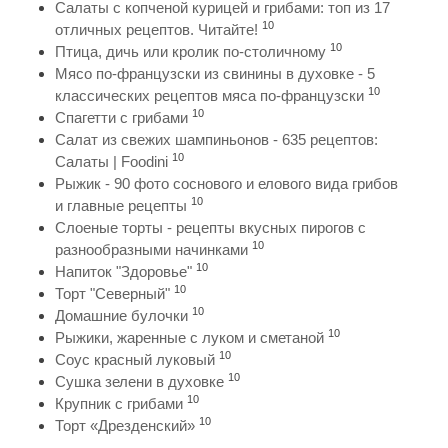
Салаты с копченой курицей и грибами: топ из 17
10
отличных рецептов. Читайте!
10
Птица, дичь или кролик по-столичному
Мясо по-французски из свинины в духовке - 5
10
классических рецептов мяса по-французски
10
Спагетти с грибами
Салат из свежих шампиньонов - 635 рецептов:
10
Салаты | Foodini
Рыжик - 90 фото соснового и елового вида грибов
10
и главные рецепты
Слоеные торты - рецепты вкусных пирогов с
10
разнообразными начинками
10
Напиток "Здоровье"
10
Торт "Северный"
10
Домашние булочки
10
Рыжики, жаренные с луком и сметаной
10
Соус красный луковый
10
Сушка зелени в духовке
10
Крупник с грибами
10
Торт «Дрезденский»