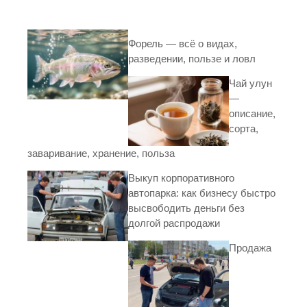
Форель — всё о видах,
разведении, пользе и ловл
Чай улун
—
описание,
сорта,
заваривание, хранение, польза
Выкуп корпоративного
автопарка: как бизнесу быстро
высвободить деньги без
долгой распродажи
Продажа