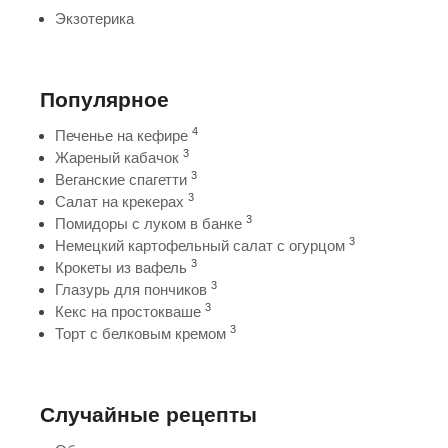
Экзотерика
Популярное
4
Печенье на кефире
3
Жареный кабачок
3
Веганские спагетти
3
Салат на крекерах
3
Помидоры с луком в банке
3
Немецкий картофельный салат с огурцом
3
Крокеты из вафель
3
Глазурь для пончиков
3
Кекс на простокваше
3
Торт с белковым кремом
Случайные рецепты