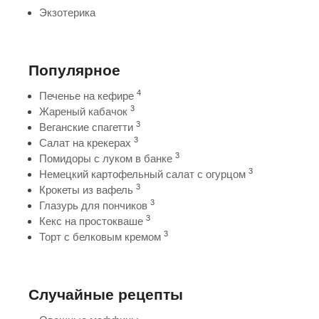
Экзотерика
Популярное
4
Печенье на кефире
3
Жареный кабачок
3
Веганские спагетти
3
Салат на крекерах
3
Помидоры с луком в банке
3
Немецкий картофельный салат с огурцом
3
Крокеты из вафель
3
Глазурь для пончиков
3
Кекс на простокваше
3
Торт с белковым кремом
Случайные рецепты