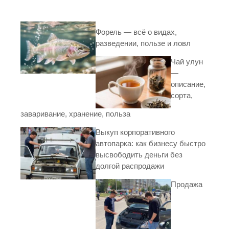
Форель — всё о видах,
разведении, пользе и ловл
Чай улун
—
описание,
сорта,
заваривание, хранение, польза
Выкуп корпоративного
автопарка: как бизнесу быстро
высвободить деньги без
долгой распродажи
Продажа