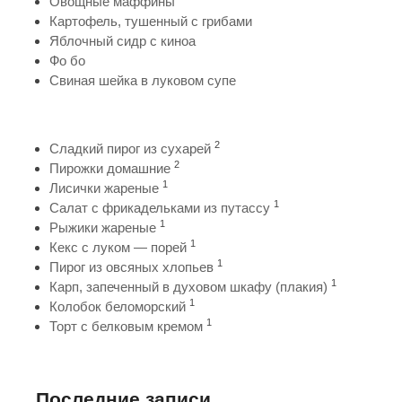
Овощные маффины
Картофель, тушенный с грибами
Яблочный сидр с киноа
Фо бо
Свиная шейка в луковом супе
2
Сладкий пирог из сухарей
2
Пирожки домашние
1
Лисички жареные
1
Салат с фрикадельками из путассу
1
Рыжики жареные
1
Кекс с луком — порей
1
Пирог из овсяных хлопьев
1
Карп, запеченный в духовом шкафу (плакия)
1
Колобок беломорский
1
Торт с белковым кремом
Последние записи