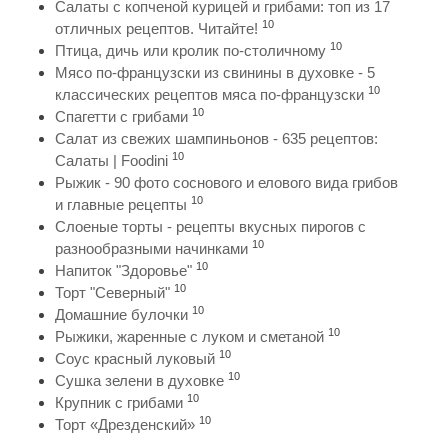
Салаты с копченой курицей и грибами: топ из 17
10
отличных рецептов. Читайте!
10
Птица, дичь или кролик по-столичному
Мясо по-французски из свинины в духовке - 5
10
классических рецептов мяса по-французски
10
Спагетти с грибами
Салат из свежих шампиньонов - 635 рецептов:
10
Салаты | Foodini
Рыжик - 90 фото соснового и елового вида грибов
10
и главные рецепты
Слоеные торты - рецепты вкусных пирогов с
10
разнообразными начинками
10
Напиток "Здоровье"
10
Торт "Северный"
10
Домашние булочки
10
Рыжики, жаренные с луком и сметаной
10
Соус красный луковый
10
Сушка зелени в духовке
10
Крупник с грибами
10
Торт «Дрезденский»