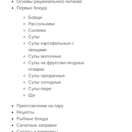
Основы рационального питания
Первые блюда
Борщи
Рассольники
Солянки
Супы
Супы картофельные с
овощами
Супы молочные
Супы на фруктово-ягодных
отварах
Супы прозрачные
Супы холодные
Супы-пюре
Щи
Приготовление на пару
Рецепты
Рыбные блюда
Салатные заправки
Салаты и винегреты