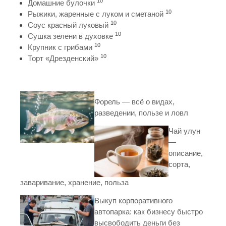
10
Домашние булочки
10
Рыжики, жаренные с луком и сметаной
10
Соус красный луковый
10
Сушка зелени в духовке
10
Крупник с грибами
10
Торт «Дрезденский»
Форель — всё о видах,
разведении, пользе и ловл
Чай улун
—
описание,
сорта,
заваривание, хранение, польза
Выкуп корпоративного
автопарка: как бизнесу быстро
высвободить деньги без