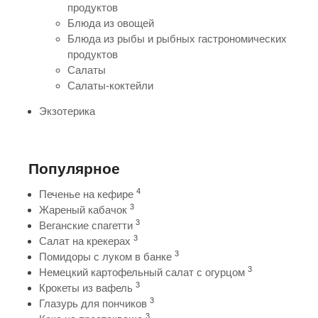
продуктов
Блюда из овощей
Блюда из рыбы и рыбных гастрономических
продуктов
Салаты
Салаты-коктейли
Экзотерика
Популярное
4
Печенье на кефире
3
Жареный кабачок
3
Веганские спагетти
3
Салат на крекерах
3
Помидоры с луком в банке
3
Немецкий картофельный салат с огурцом
3
Крокеты из вафель
3
Глазурь для пончиков
3