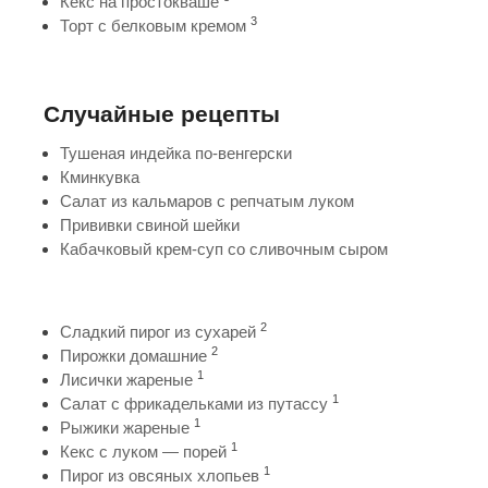
Кекс на простокваше
3
Торт с белковым кремом
Случайные рецепты
Тушеная индейка по-венгерски
Кминкувка
Салат из кальмаров с репчатым луком
Прививки свиной шейки
Кабачковый крем-суп со сливочным сыром
2
Сладкий пирог из сухарей
2
Пирожки домашние
1
Лисички жареные
1
Салат с фрикадельками из путассу
1
Рыжики жареные
1
Кекс с луком — порей
1
Пирог из овсяных хлопьев