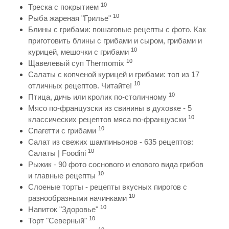
10
Треска с покрытием
10
Рыба жареная "Грилье"
Блины с грибами: пошаговые рецепты с фото. Как
приготовить блины с грибами и сыром, грибами и
10
курицей, мешочки с грибами
10
Щавелевый суп Thermomix
Салаты с копченой курицей и грибами: топ из 17
10
отличных рецептов. Читайте!
10
Птица, дичь или кролик по-столичному
Мясо по-французски из свинины в духовке - 5
10
классических рецептов мяса по-французски
10
Спагетти с грибами
Салат из свежих шампиньонов - 635 рецептов:
10
Салаты | Foodini
Рыжик - 90 фото соснового и елового вида грибов
10
и главные рецепты
Слоеные торты - рецепты вкусных пирогов с
10
разнообразными начинками
10
Напиток "Здоровье"
10
Торт "Северный"