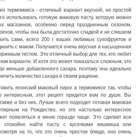
из термомикса - отличный вариант вкусной, но простой
го использовать готовую маковую пасту, которую можно
ых магазинов, особенно перед праздничным сезоном.
ехов, чтобы она была достаточно сладкой и не слишком
вить сами, всего 200 г ваших любимых сухофруктов и
динить с маком. Получается очень вкусная и насыщенная
коржевым тестом. Это отличный выбор для тех, кто любит
ом варианте. И хотя это может показаться сложным, это
аздо меньше добавленного сахара, поэтому она идеально
ничить количество сахара в своем рационе.
товить японский маковый пирог в термомиксе так, чтобы
о интересным, этот рецепт придется вам по душе. Вы
 также и без них. Лучше всего подходит готовая маковая
улярным на Рождество, но это настолько интересное
жет появляться в меню гораздо чаще. Это сделает все
о спокойно найти пасту с кусочками кишмиша или
смотря на то, что это очень простое блюдо, оно очень