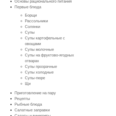
Основы рационального питания
Первые блюда
Борщи
Рассольники
Солянки
Супы
Супы картофельные с
овощами
Супы молочные
Супы на фруктово-ягодных
отварах
Супы прозрачные
Супы холодные
Супы-пюре
Щи
Приготовление на пару
Рецепты
Рыбные блюда
Салатные заправки
Салаты и винегреты