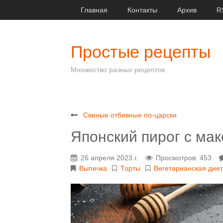
Главная
Контакты
Архив
R
Простые рецепты
Множество разных рецептов
Свиные отбивные по-царски
Японский пирог с ма
26 апреля 2023 г.
Просмотров: 453
Выпечка
Торты
Вегетарианская дие