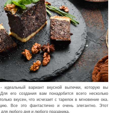
- идеальный вариант вкусной выпечки, которую вы
Для его создания вам понадобится всего несколько
олько вкусен, что исчезает с тарелок в мгновение ока.
цию. Все это фантастично и очень элегантно. Этот
для любого дня и любого праздника.