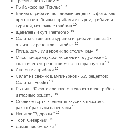
Треска с покрытием
10
Рыба жареная "Грилье"
Блины с грибами: пошаговые рецепты с фото. Как
приготовить блины с грибами и сыром, грибами и
10
курицей, мешочки с грибами
10
Щавелевый суп Thermomix
Салаты с копченой курицей и грибами: топ из 17
10
отличных рецептов. Читайте!
10
Птица, дичь или кролик по-столичному
Мясо по-французски из свинины в духовке - 5
10
классических рецептов мяса по-французски
10
Спагетти с грибами
Салат из свежих шампиньонов - 635 рецептов:
10
Салаты | Foodini
Рыжик - 90 фото соснового и елового вида грибов
10
и главные рецепты
Слоеные торты - рецепты вкусных пирогов с
10
разнообразными начинками
10
Напиток "Здоровье"
10
Торт "Северный"
10
Домашние булочки