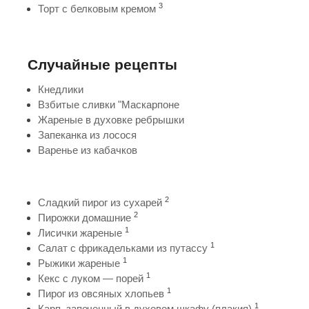
3
Торт с белковым кремом
Случайные рецепты
Кнедлики
Взбитые сливки "Маскарпоне
Жареные в духовке ребрышки
Запеканка из лосося
Варенье из кабачков
2
Сладкий пирог из сухарей
2
Пирожки домашние
1
Лисички жареные
1
Салат с фрикадельками из путассу
1
Рыжики жареные
1
Кекс с луком — порей
1
Пирог из овсяных хлопьев
1
Карп, запеченный в духовом шкафу (плакия)