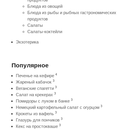
Блюда из овощей
Блюда из рыбы и рыбных гастрономических
продуктов
Салаты
Салаты-коктейли
Экзотерика
Популярное
4
Печенье на кефире
3
Жареный кабачок
3
Веганские спагетти
3
Салат на крекерах
3
Помидоры с луком в банке
3
Немецкий картофельный салат с огурцом
3
Крокеты из вафель
3
Глазурь для пончиков
3
Кекс на простокваше