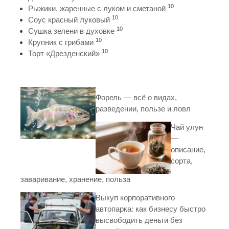
10
Рыжики, жаренные с луком и сметаной
10
Соус красный луковый
10
Сушка зелени в духовке
10
Крупник с грибами
10
Торт «Дрезденский»
Форель — всё о видах,
разведении, пользе и ловл
Чай улун
—
описание,
сорта,
заваривание, хранение, польза
Выкуп корпоративного
автопарка: как бизнесу быстро
высвободить деньги без