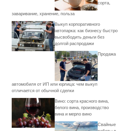
сорта,
заваривание, хранение, польза
Выкуп корпоративного
автопарка: как бизнесу быстро
высвободить деньги без
долгой распродажи
Продажа
автомобиля от ИП или юрлица: чем выкуп
отличается от обычной сделки
Вино: сорта красного вина,
белого вина, производство
вина и мерло вино
Свайные
работы в