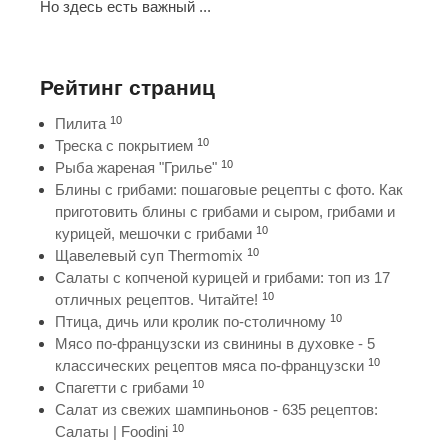
Но здесь есть важный ...
Рейтинг страниц
10
Пилита
10
Треска с покрытием
10
Рыба жареная "Грилье"
Блины с грибами: пошаговые рецепты с фото. Как
приготовить блины с грибами и сыром, грибами и
10
курицей, мешочки с грибами
10
Щавелевый суп Thermomix
Салаты с копченой курицей и грибами: топ из 17
10
отличных рецептов. Читайте!
10
Птица, дичь или кролик по-столичному
Мясо по-французски из свинины в духовке - 5
10
классических рецептов мяса по-французски
10
Спагетти с грибами
Салат из свежих шампиньонов - 635 рецептов:
10
Салаты | Foodini