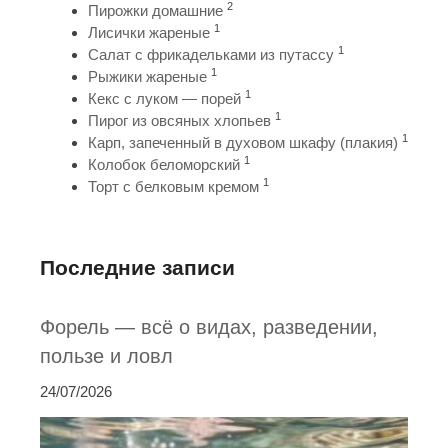
2
Пирожки домашние
1
Лисички жареные
1
Салат с фрикадельками из путассу
1
Рыжики жареные
1
Кекс с луком — порей
1
Пирог из овсяных хлопьев
1
Карп, запеченный в духовом шкафу (плакия)
1
Колобок беломорский
1
Торт с белковым кремом
Последние записи
Форель — всё о видах, разведении,
пользе и ловл
24/07/2026