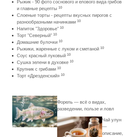
Рыжик - 90 фото соснового и елового вида грибов
10
и главные рецепты
Слоеные торты - рецепты вкусных пирогов с
10
разнообразными начинками
10
Напиток "Здоровье"
10
Торт "Северный"
10
Домашние булочки
10
Рыжики, жаренные с луком и сметаной
10
Соус красный луковый
10
Сушка зелени в духовке
10
Крупник с грибами
10
Торт «Дрезденский»
Форель — всё о видах,
разведении, пользе и ловл
Чай улун
—
описание,