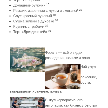
10
Домашние булочки
10
Рыжики, жаренные с луком и сметаной
10
Соус красный луковый
10
Сушка зелени в духовке
10
Крупник с грибами
10
Торт «Дрезденский»
Форель — всё о видах,
разведении, пользе и ловл
Чай улун
—
описание,
сорта,
заваривание, хранение, польза
Выкуп корпоративного
автопарка: как бизнесу быстро