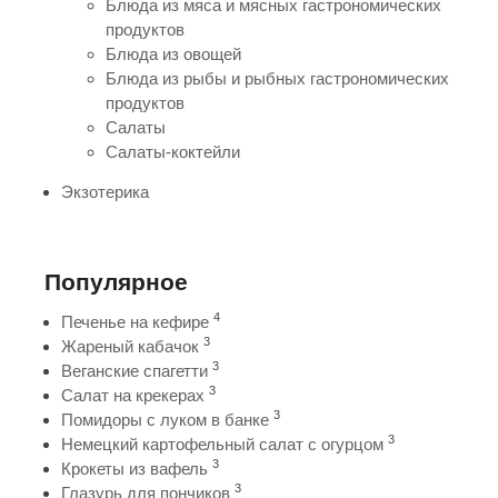
Блюда из мяса и мясных гастрономических
продуктов
Блюда из овощей
Блюда из рыбы и рыбных гастрономических
продуктов
Салаты
Салаты-коктейли
Экзотерика
Популярное
4
Печенье на кефире
3
Жареный кабачок
3
Веганские спагетти
3
Салат на крекерах
3
Помидоры с луком в банке
3
Немецкий картофельный салат с огурцом
3
Крокеты из вафель
3
Глазурь для пончиков