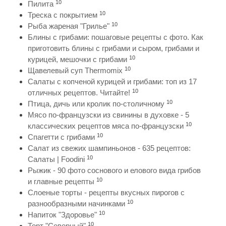
10
Пилита
10
Треска с покрытием
10
Рыба жареная "Грилье"
Блины с грибами: пошаговые рецепты с фото. Как
приготовить блины с грибами и сыром, грибами и
10
курицей, мешочки с грибами
10
Щавелевый суп Thermomix
Салаты с копченой курицей и грибами: топ из 17
10
отличных рецептов. Читайте!
10
Птица, дичь или кролик по-столичному
Мясо по-французски из свинины в духовке - 5
10
классических рецептов мяса по-французски
10
Спагетти с грибами
Салат из свежих шампиньонов - 635 рецептов:
10
Салаты | Foodini
Рыжик - 90 фото соснового и елового вида грибов
10
и главные рецепты
Слоеные торты - рецепты вкусных пирогов с
10
разнообразными начинками
10
Напиток "Здоровье"
10
Торт "Северный"