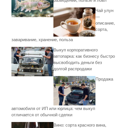
разведении, пользе и ловл
Чай улун
—
описание,
сорта,
заваривание, хранение, польза
Выкуп корпоративного
автопарка: как бизнесу быстро
высвободить деньги без
долгой распродажи
Продажа
автомобиля от ИП или юрлица: чем выкуп
отличается от обычной сделки
Вино: сорта красного вина,