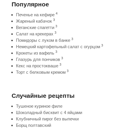
Популярное
4
Печенье на кефире
3
Жареный кабачок
3
Веганские спагетти
3
Салат на крекерах
3
Помидоры с луком в банке
3
Немецкий картофельный салат с огурцом
3
Крокеты из вафель
3
Глазурь для пончиков
3
Кекс на простокваше
3
Торт с белковым кремом
Случайные рецепты
Тушеное куриное филе
Шоколадный бисквит с 4 яйцами
Клубничный пирог без выпечки
Борщ полтавский