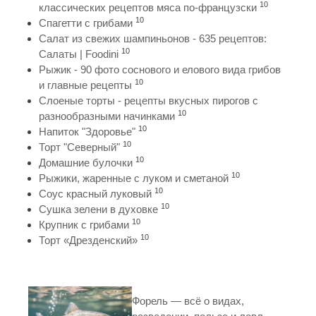
10
классических рецептов мяса по-французски
10
Спагетти с грибами
Салат из свежих шампиньонов - 635 рецептов:
10
Салаты | Foodini
Рыжик - 90 фото соснового и елового вида грибов
10
и главные рецепты
Слоеные торты - рецепты вкусных пирогов с
10
разнообразными начинками
10
Напиток "Здоровье"
10
Торт "Северный"
10
Домашние булочки
10
Рыжики, жаренные с луком и сметаной
10
Соус красный луковый
10
Сушка зелени в духовке
10
Крупник с грибами
10
Торт «Дрезденский»
Форель — всё о видах,