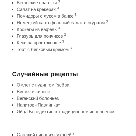
3
Веганские спагетти
3
Салат на крекерах
3
Помидоры с луком в банке
3
Немецкий картофельный салат с огурцом
3
Крокеты из вафель
3
Глазурь для пончиков
3
Кекс на простокваше
3
Торт с белковым кремом
Случайные рецепты
Омлет с пудингом "зебра
Вишня в сиропе
Веганский болоньез
Напиток «Павлинка»
Яйца Бенедиктин в традиционном исполнении
2
Сладкий пирог из сухарей