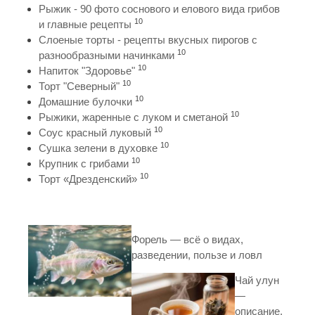
Рыжик - 90 фото соснового и елового вида грибов
10
и главные рецепты
Слоеные торты - рецепты вкусных пирогов с
10
разнообразными начинками
10
Напиток "Здоровье"
10
Торт "Северный"
10
Домашние булочки
10
Рыжики, жаренные с луком и сметаной
10
Соус красный луковый
10
Сушка зелени в духовке
10
Крупник с грибами
10
Торт «Дрезденский»
Форель — всё о видах,
разведении, пользе и ловл
Чай улун
—
описание,