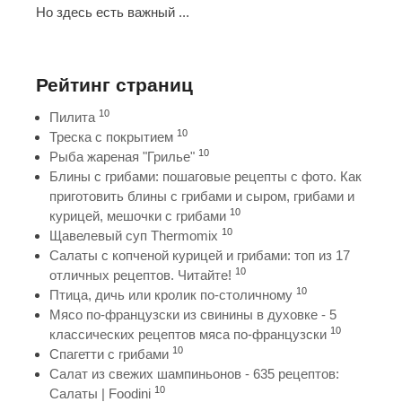
Но здесь есть важный ...
Рейтинг страниц
10
Пилита
10
Треска с покрытием
10
Рыба жареная "Грилье"
Блины с грибами: пошаговые рецепты с фото. Как
приготовить блины с грибами и сыром, грибами и
10
курицей, мешочки с грибами
10
Щавелевый суп Thermomix
Салаты с копченой курицей и грибами: топ из 17
10
отличных рецептов. Читайте!
10
Птица, дичь или кролик по-столичному
Мясо по-французски из свинины в духовке - 5
10
классических рецептов мяса по-французски
10
Спагетти с грибами
Салат из свежих шампиньонов - 635 рецептов:
10
Салаты | Foodini