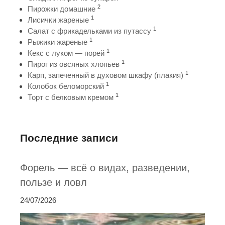
2
Пирожки домашние
1
Лисички жареные
1
Салат с фрикадельками из путассу
1
Рыжики жареные
1
Кекс с луком — порей
1
Пирог из овсяных хлопьев
1
Карп, запеченный в духовом шкафу (плакия)
1
Колобок беломорский
1
Торт с белковым кремом
Последние записи
Форель — всё о видах, разведении,
пользе и ловл
24/07/2026