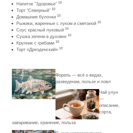
10
Напиток "Здоровье"
10
Торт "Северный"
10
Домашние булочки
10
Рыжики, жаренные с луком и сметаной
10
Соус красный луковый
10
Сушка зелени в духовке
10
Крупник с грибами
10
Торт «Дрезденский»
Форель — всё о видах,
разведении, пользе и ловл
Чай улун
—
описание,
сорта,
заваривание, хранение, польза