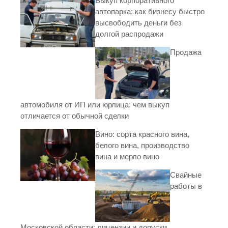
Выкуп корпоративного
автопарка: как бизнесу быстро
высвободить деньги без
долгой распродажи
Продажа
автомобиля от ИП или юрлица: чем выкуп
отличается от обычной сделки
Вино: сорта красного вина,
белого вина, производство
вина и мерло вино
Свайные
работы в
Московской области: лицензии и допуски