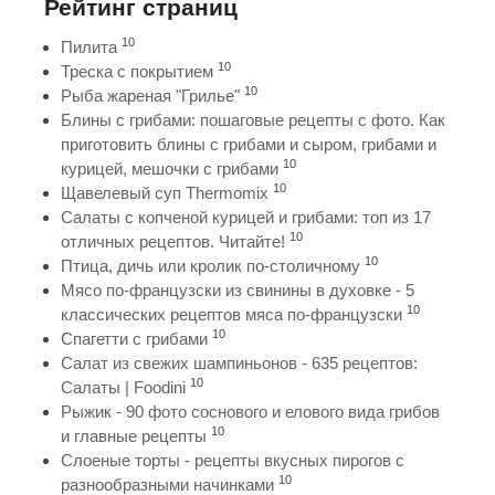
Рейтинг страниц
10
Пилита
10
Треска с покрытием
10
Рыба жареная "Грилье"
Блины с грибами: пошаговые рецепты с фото. Как
приготовить блины с грибами и сыром, грибами и
10
курицей, мешочки с грибами
10
Щавелевый суп Thermomix
Салаты с копченой курицей и грибами: топ из 17
10
отличных рецептов. Читайте!
10
Птица, дичь или кролик по-столичному
Мясо по-французски из свинины в духовке - 5
10
классических рецептов мяса по-французски
10
Спагетти с грибами
Салат из свежих шампиньонов - 635 рецептов:
10
Салаты | Foodini
Рыжик - 90 фото соснового и елового вида грибов
10
и главные рецепты
Слоеные торты - рецепты вкусных пирогов с
10
разнообразными начинками