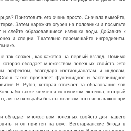
гурцов? Приготовить его очень просто. Сначала вымойте,
 терке. Затем нарежьте огурец на половинки и посыпьте
т и слейте образовавшиеся излишки воды. Добавьте к
йонез и специи. Тщательно перемешайте ингредиенты.
льнике.
не так сложен, как кажется на первый взгляд. Помимо
и, которая обладает множеством полезных свойств. Это
ым эффектом, благодаря изотиоцианатам и индолам,
. Овощ также проявляет фунгицидное и бактерицидное
витие H. Pylori, которая отвечает за образование язв
Кольраби также является источником лютеина, который
го, листья кольраби богаты железом, что очень важно при
би обладает множеством полезных свойств для нашего
овить, и он приятен на вкус. Вегетарианские блюда в
торый распространится по всему дому. Вариантов много,