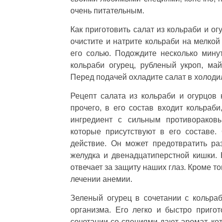
очень питательным.
Как приготовить салат из кольраби и о
очистите и натрите кольраби на мелкой
его солью. Подождите несколько мину
кольраби огурец, рубленый укроп, ма
Перед подачей охладите салат в холоди
Рецепт салата из кольраби и огурцов 
прочего, в его состав входит кольраб
ингредиент с сильным противораков
которые присутствуют в его составе
действие. Он может предотвратить раз
желудка и двенадцатиперстной кишки. 
отвечает за защиту наших глаз. Кроме то
лечении анемии.
Зеленый огурец в сочетании с кольра
организма. Его легко и быстро пригот
сочетании со специями дают аромат, ко