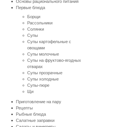
Основы рационального питания
Первые блюда
Борщи
Рассольники
Солянки
Супы
Супы картофельные с
овощами
Супы молочные
Супы на фруктово-ягодных
отварах
Супы прозрачные
Супы холодные
Супы-пюре
Щи
Приготовление на пару
Рецепты
Рыбные блюда
Салатные заправки
Салаты и винегреты