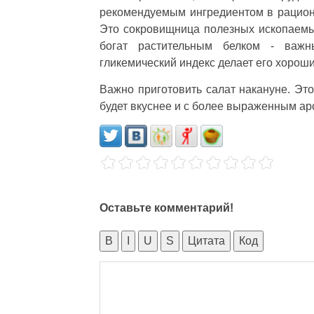
рекомендуемым ингредиентом в рационе
Это сокровищница полезных ископаемых
богат растительным белком - важн
гликемический индекс делает его хорош
Важно приготовить салат накануне. Это
будет вкуснее и с более выраженным ар
Оставьте комментарий!
B
I
U
S
Цитата
Код