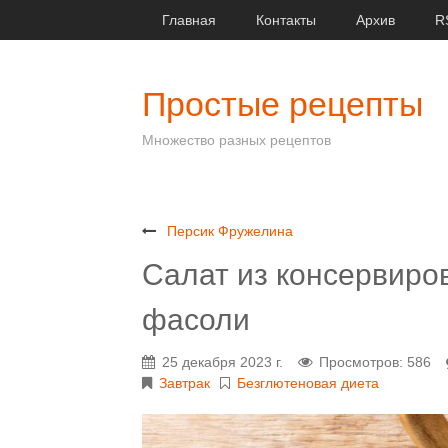
Главная
Контакты
Архив
R
Простые рецепты
Множество разных рецептов
Персик Фружелина
Салат из консервиро
фасоли
25 декабря 2023 г.
Просмотров: 586
Завтрак
Безглютеновая диета