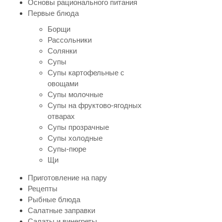
Основы рационального питания
Первые блюда
Борщи
Рассольники
Солянки
Супы
Супы картофельные с
овощами
Супы молочные
Супы на фруктово-ягодных
отварах
Супы прозрачные
Супы холодные
Супы-пюре
Щи
Приготовление на пару
Рецепты
Рыбные блюда
Салатные заправки
Салаты и винегреты