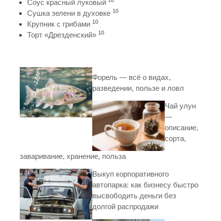
10
Соус красный луковый
10
Сушка зелени в духовке
10
Крупник с грибами
10
Торт «Дрезденский»
Форель — всё о видах,
разведении, пользе и ловл
Чай улун
—
описание,
сорта,
заваривание, хранение, польза
Выкуп корпоративного
автопарка: как бизнесу быстро
высвободить деньги без
долгой распродажи