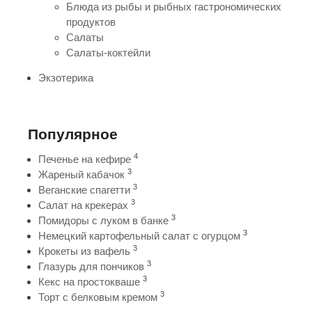
Блюда из рыбы и рыбных гастрономических
продуктов
Салаты
Салаты-коктейли
Экзотерика
Популярное
4
Печенье на кефире
3
Жареный кабачок
3
Веганские спагетти
3
Салат на крекерах
3
Помидоры с луком в банке
3
Немецкий картофельный салат с огурцом
3
Крокеты из вафель
3
Глазурь для пончиков
3
Кекс на простокваше
3
Торт с белковым кремом