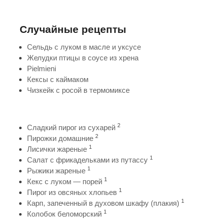
Случайные рецепты
Сельдь с луком в масле и уксусе
Желудки птицы в соусе из хрена
Pielmieni
Кексы с каймаком
Чизкейк с росой в термомиксе
2
Сладкий пирог из сухарей
2
Пирожки домашние
1
Лисички жареные
1
Салат с фрикадельками из путассу
1
Рыжики жареные
1
Кекс с луком — порей
1
Пирог из овсяных хлопьев
1
Карп, запеченный в духовом шкафу (плакия)
1
Колобок беломорский