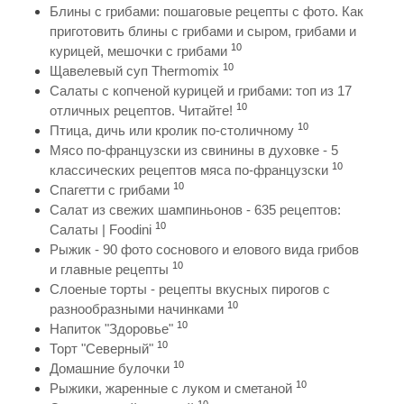
Блины с грибами: пошаговые рецепты с фото. Как
приготовить блины с грибами и сыром, грибами и
10
курицей, мешочки с грибами
10
Щавелевый суп Thermomix
Салаты с копченой курицей и грибами: топ из 17
10
отличных рецептов. Читайте!
10
Птица, дичь или кролик по-столичному
Мясо по-французски из свинины в духовке - 5
10
классических рецептов мяса по-французски
10
Спагетти с грибами
Салат из свежих шампиньонов - 635 рецептов:
10
Салаты | Foodini
Рыжик - 90 фото соснового и елового вида грибов
10
и главные рецепты
Слоеные торты - рецепты вкусных пирогов с
10
разнообразными начинками
10
Напиток "Здоровье"
10
Торт "Северный"
10
Домашние булочки
10
Рыжики, жаренные с луком и сметаной