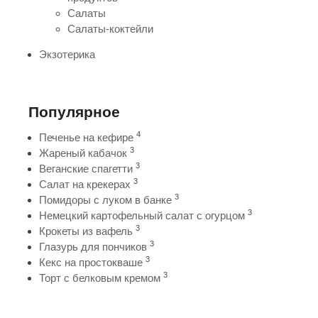
Салаты
Салаты-коктейли
Экзотерика
Популярное
4
Печенье на кефире
3
Жареный кабачок
3
Веганские спагетти
3
Салат на крекерах
3
Помидоры с луком в банке
3
Немецкий картофельный салат с огурцом
3
Крокеты из вафель
3
Глазурь для пончиков
3
Кекс на простокваше
3
Торт с белковым кремом