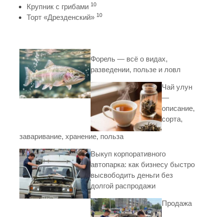
10
Крупник с грибами
10
Торт «Дрезденский»
Форель — всё о видах,
разведении, пользе и ловл
Чай улун
—
описание,
сорта,
заваривание, хранение, польза
Выкуп корпоративного
автопарка: как бизнесу быстро
высвободить деньги без
долгой распродажи
Продажа