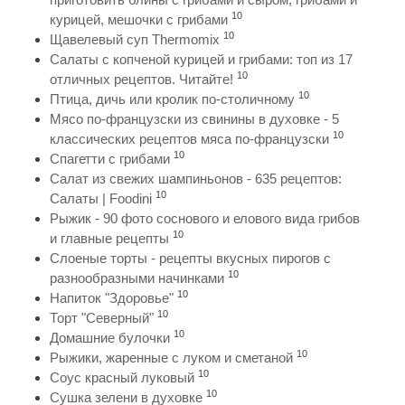
10
курицей, мешочки с грибами
10
Щавелевый суп Thermomix
Салаты с копченой курицей и грибами: топ из 17
10
отличных рецептов. Читайте!
10
Птица, дичь или кролик по-столичному
Мясо по-французски из свинины в духовке - 5
10
классических рецептов мяса по-французски
10
Спагетти с грибами
Салат из свежих шампиньонов - 635 рецептов:
10
Салаты | Foodini
Рыжик - 90 фото соснового и елового вида грибов
10
и главные рецепты
Слоеные торты - рецепты вкусных пирогов с
10
разнообразными начинками
10
Напиток "Здоровье"
10
Торт "Северный"
10
Домашние булочки
10
Рыжики, жаренные с луком и сметаной
10
Соус красный луковый
10
Сушка зелени в духовке