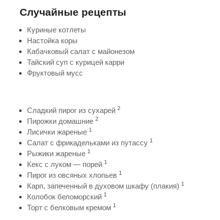
Случайные рецепты
Куриные котлеты
Настойка коры
Кабачковый салат с майонезом
Тайский суп с курицей карри
Фруктовый мусс
2
Сладкий пирог из сухарей
2
Пирожки домашние
1
Лисички жареные
1
Салат с фрикадельками из путассу
1
Рыжики жареные
1
Кекс с луком — порей
1
Пирог из овсяных хлопьев
1
Карп, запеченный в духовом шкафу (плакия)
1
Колобок беломорский
1
Торт с белковым кремом