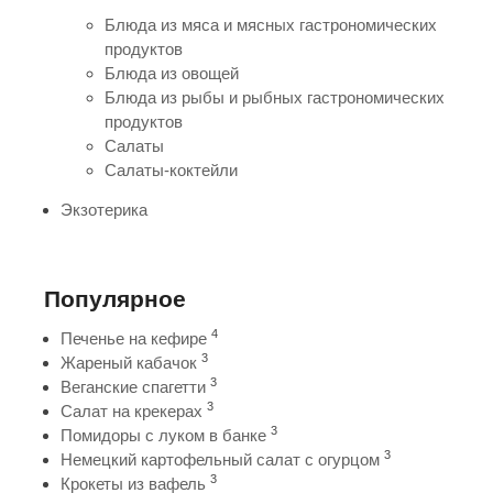
Блюда из мяса и мясных гастрономических
продуктов
Блюда из овощей
Блюда из рыбы и рыбных гастрономических
продуктов
Салаты
Салаты-коктейли
Экзотерика
Популярное
4
Печенье на кефире
3
Жареный кабачок
3
Веганские спагетти
3
Салат на крекерах
3
Помидоры с луком в банке
3
Немецкий картофельный салат с огурцом
3
Крокеты из вафель