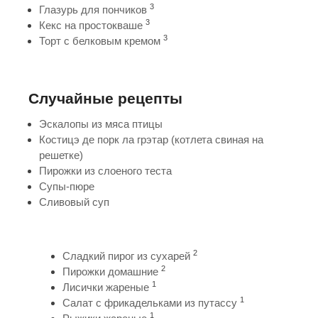
3
Глазурь для пончиков
3
Кекс на простокваше
3
Торт с белковым кремом
Случайные рецепты
Эскалопы из мяса птицы
Костицэ де порк ла грэтар (котлета свиная на
решетке)
Пирожки из слоеного теста
Супы-пюре
Сливовый суп
2
Сладкий пирог из сухарей
2
Пирожки домашние
1
Лисички жареные
1
Салат с фрикадельками из путассу
1