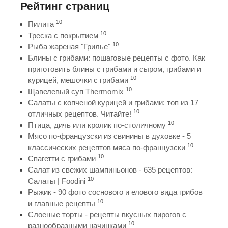
Рейтинг страниц
10
Пилита
10
Треска с покрытием
10
Рыба жареная "Грилье"
Блины с грибами: пошаговые рецепты с фото. Как
приготовить блины с грибами и сыром, грибами и
10
курицей, мешочки с грибами
10
Щавелевый суп Thermomix
Салаты с копченой курицей и грибами: топ из 17
10
отличных рецептов. Читайте!
10
Птица, дичь или кролик по-столичному
Мясо по-французски из свинины в духовке - 5
10
классических рецептов мяса по-французски
10
Спагетти с грибами
Салат из свежих шампиньонов - 635 рецептов:
10
Салаты | Foodini
Рыжик - 90 фото соснового и елового вида грибов
10
и главные рецепты
Слоеные торты - рецепты вкусных пирогов с
10
разнообразными начинками