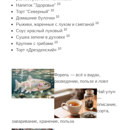
10
Напиток "Здоровье"
10
Торт "Северный"
10
Домашние булочки
10
Рыжики, жаренные с луком и сметаной
10
Соус красный луковый
10
Сушка зелени в духовке
10
Крупник с грибами
10
Торт «Дрезденский»
Форель — всё о видах,
разведении, пользе и ловл
Чай улун
—
описание,
сорта,
заваривание, хранение, польза