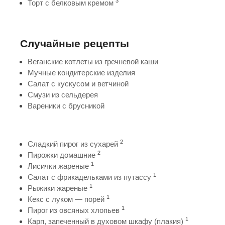
3
Торт с белковым кремом
Случайные рецепты
Веганские котлеты из гречневой каши
Мучные кондитерские изделия
Салат с кускусом и ветчиной
Смузи из сельдерея
Вареники с брусникой
2
Сладкий пирог из сухарей
2
Пирожки домашние
1
Лисички жареные
1
Салат с фрикадельками из путассу
1
Рыжики жареные
1
Кекс с луком — порей
1
Пирог из овсяных хлопьев
1
Карп, запеченный в духовом шкафу (плакия)