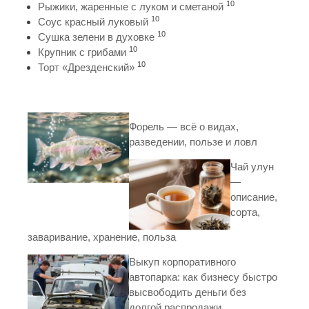
10
Рыжики, жаренные с луком и сметаной
10
Соус красный луковый
10
Сушка зелени в духовке
10
Крупник с грибами
10
Торт «Дрезденский»
Форель — всё о видах,
разведении, пользе и ловл
Чай улун
—
описание,
сорта,
заваривание, хранение, польза
Выкуп корпоративного
автопарка: как бизнесу быстро
высвободить деньги без
долгой распродажи