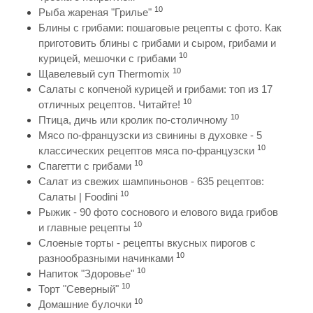
10
Рыба жареная "Грилье"
Блины с грибами: пошаговые рецепты с фото. Как
приготовить блины с грибами и сыром, грибами и
10
курицей, мешочки с грибами
10
Щавелевый суп Thermomix
Салаты с копченой курицей и грибами: топ из 17
10
отличных рецептов. Читайте!
10
Птица, дичь или кролик по-столичному
Мясо по-французски из свинины в духовке - 5
10
классических рецептов мяса по-французски
10
Спагетти с грибами
Салат из свежих шампиньонов - 635 рецептов:
10
Салаты | Foodini
Рыжик - 90 фото соснового и елового вида грибов
10
и главные рецепты
Слоеные торты - рецепты вкусных пирогов с
10
разнообразными начинками
10
Напиток "Здоровье"
10
Торт "Северный"
10
Домашние булочки