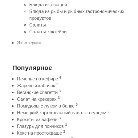
Блюда из овощей
Блюда из рыбы и рыбных гастрономических
продуктов
Салаты
Салаты-коктейли
Экзотерика
Популярное
4
Печенье на кефире
3
Жареный кабачок
3
Веганские спагетти
3
Салат на крекерах
3
Помидоры с луком в банке
3
Немецкий картофельный салат с огурцом
3
Крокеты из вафель
3
Глазурь для пончиков
3
Кекс на простокваше