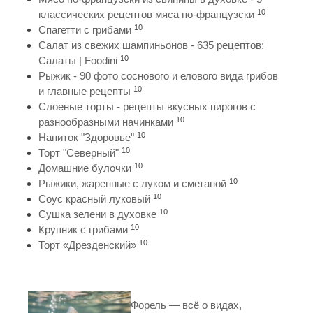
10
классических рецептов мяса по-французски
10
Спагетти с грибами
Салат из свежих шампиньонов - 635 рецептов:
10
Салаты | Foodini
Рыжик - 90 фото соснового и елового вида грибов
10
и главные рецепты
Слоеные торты - рецепты вкусных пирогов с
10
разнообразными начинками
10
Напиток "Здоровье"
10
Торт "Северный"
10
Домашние булочки
10
Рыжики, жаренные с луком и сметаной
10
Соус красный луковый
10
Сушка зелени в духовке
10
Крупник с грибами
10
Торт «Дрезденский»
Форель — всё о видах,