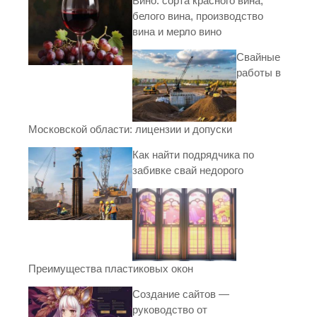
Вино: сорта красного вина,
белого вина, производство
вина и мерло вино
Свайные
работы в
Московской области: лицензии и допуски
Как найти подрядчика по
забивке свай недорого
Преимущества пластиковых окон
Создание сайтов —
руководство от