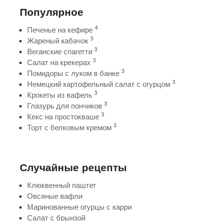
Популярное
4
Печенье на кефире
3
Жареный кабачок
3
Веганские спагетти
3
Салат на крекерах
3
Помидоры с луком в банке
3
Немецкий картофельный салат с огурцом
3
Крокеты из вафель
3
Глазурь для пончиков
3
Кекс на простокваше
3
Торт с белковым кремом
Случайные рецепты
Клюквенный паштет
Овсяные вафли
Маринованные огурцы с карри
Салат с брынзой