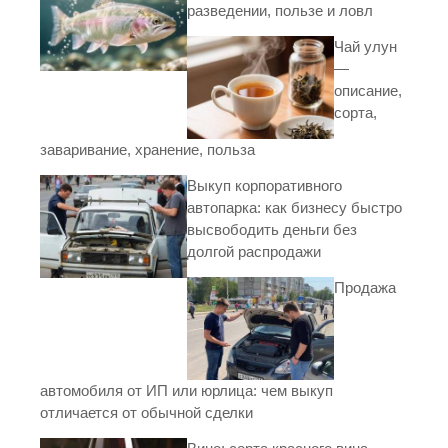
разведении, пользе и ловл
Чай улун
—
описание,
сорта,
заваривание, хранение, польза
Выкуп корпоративного
автопарка: как бизнесу быстро
высвободить деньги без
долгой распродажи
Продажа
автомобиля от ИП или юрлица: чем выкуп
отличается от обычной сделки