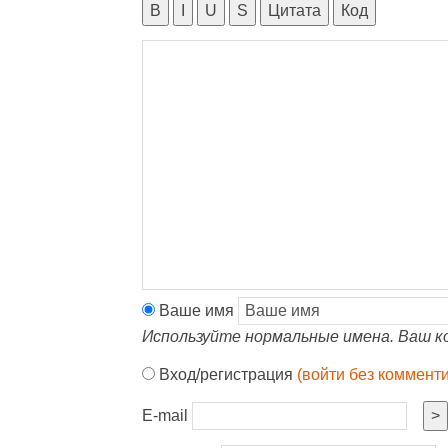
B
I
U
S
Цитата
Код
Ваше имя
Используйте нормальные имена. Ваш к
Вход/регистрация
(войти без коммент
E-mail
>