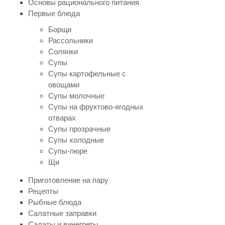
Основы рационального питания
Первые блюда
Борщи
Рассольники
Солянки
Супы
Супы картофельные с
овощами
Супы молочные
Супы на фруктово-ягодных
отварах
Супы прозрачные
Супы холодные
Супы-пюре
Щи
Приготовление на пару
Рецепты
Рыбные блюда
Салатные заправки
Салаты и винегреты