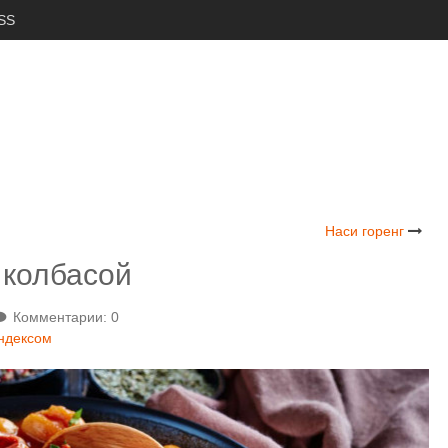
SS
Наси горенг
 колбасой
Комментарии: 0
индексом