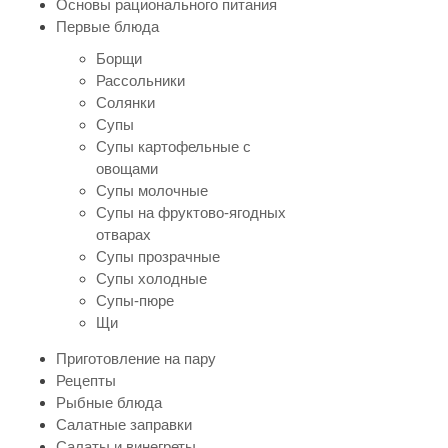
Основы рационального питания
Первые блюда
Борщи
Рассольники
Солянки
Супы
Супы картофельные с
овощами
Супы молочные
Супы на фруктово-ягодных
отварах
Супы прозрачные
Супы холодные
Супы-пюре
Щи
Приготовление на пару
Рецепты
Рыбные блюда
Салатные заправки
Салаты и винегреты