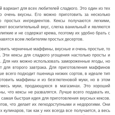
й вариант для всех любителей сладкого. Это один из тех
но очень вкусны. Его можно приготовить за несколько
ко простых ингредиентов. Кексы получаются легкими,
ют восхитительный вкус, слегка ванильный и являются
ипкие и не содержат крема, поэтому их удобно брать с
нравятся всем любителям простых десертов.
товить черничные маффины, вкусные и очень простые, то
. Эти кексы для сладкого угощения настолько просты и
й. Для них можно использовать замороженные ягоды, но
т для второго завтрака. Для приготовления маффинов
е всего подходит пшеница низких сортов, в идеале тип
готовить маффины и из безглютеновой муки, но в этом
смесь муки, продающуюся в магазинах. Это хороший
ны, что кексы не развалятся. Лучше всего подавать их,
 самая быстрая идея для приготовления вкусных кексов.
тов, что делает их легкодоступными и недорогими. Они
кулинаров, так как у них всегда все получается, а весь