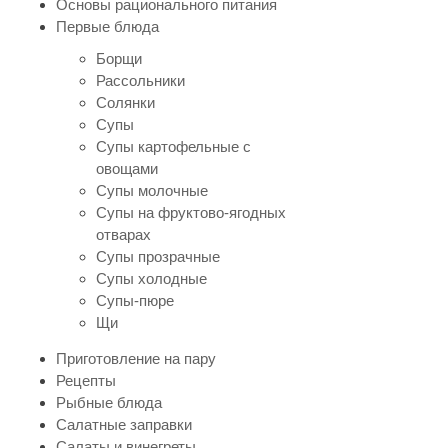
Основы рационального питания
Первые блюда
Борщи
Рассольники
Солянки
Супы
Супы картофельные с
овощами
Супы молочные
Супы на фруктово-ягодных
отварах
Супы прозрачные
Супы холодные
Супы-пюре
Щи
Приготовление на пару
Рецепты
Рыбные блюда
Салатные заправки
Салаты и винегреты