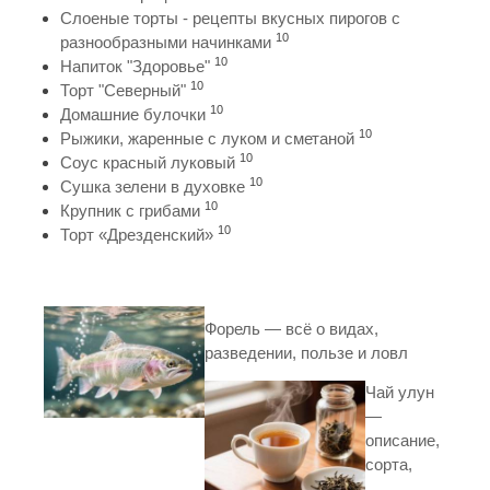
Слоеные торты - рецепты вкусных пирогов с
10
разнообразными начинками
10
Напиток "Здоровье"
10
Торт "Северный"
10
Домашние булочки
10
Рыжики, жаренные с луком и сметаной
10
Соус красный луковый
10
Сушка зелени в духовке
10
Крупник с грибами
10
Торт «Дрезденский»
Форель — всё о видах,
разведении, пользе и ловл
Чай улун
—
описание,
сорта,