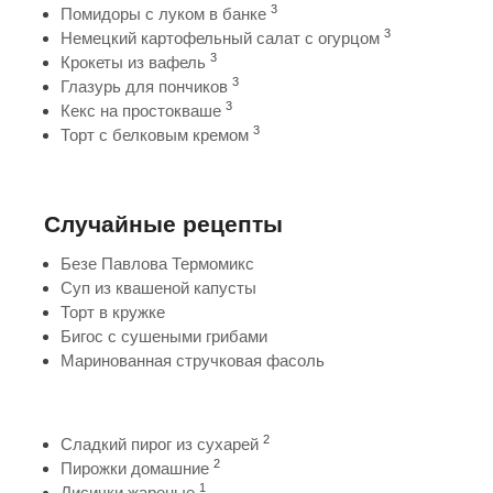
3
Помидоры с луком в банке
3
Немецкий картофельный салат с огурцом
3
Крокеты из вафель
3
Глазурь для пончиков
3
Кекс на простокваше
3
Торт с белковым кремом
Случайные рецепты
Безе Павлова Термомикс
Суп из квашеной капусты
Торт в кружке
Бигос с сушеными грибами
Маринованная стручковая фасоль
2
Сладкий пирог из сухарей
2
Пирожки домашние
1
Лисички жареные