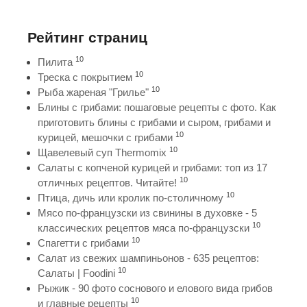
Рейтинг страниц
10
Пилита
10
Треска с покрытием
10
Рыба жареная "Грилье"
Блины с грибами: пошаговые рецепты с фото. Как
приготовить блины с грибами и сыром, грибами и
10
курицей, мешочки с грибами
10
Щавелевый суп Thermomix
Салаты с копченой курицей и грибами: топ из 17
10
отличных рецептов. Читайте!
10
Птица, дичь или кролик по-столичному
Мясо по-французски из свинины в духовке - 5
10
классических рецептов мяса по-французски
10
Спагетти с грибами
Салат из свежих шампиньонов - 635 рецептов:
10
Салаты | Foodini
Рыжик - 90 фото соснового и елового вида грибов
10
и главные рецепты