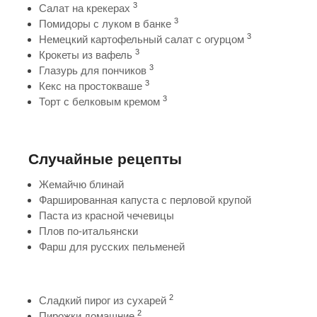
3
Салат на крекерах
3
Помидоры с луком в банке
3
Немецкий картофельный салат с огурцом
3
Крокеты из вафель
3
Глазурь для пончиков
3
Кекс на простокваше
3
Торт с белковым кремом
Случайные рецепты
Жемайчю блинай
Фаршированная капуста с перловой крупой
Паста из красной чечевицы
Плов по-итальянски
Фарш для русских пельменей
2
Сладкий пирог из сухарей
2
Пирожки домашние