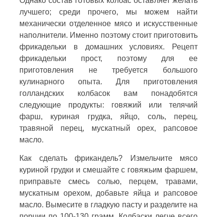
Однако состав готовых колбас оставляет желать
лучшего; среди прочего, мы можем найти
механически отделенное мясо и искусственные
наполнители. Именно поэтому стоит приготовить
фрикадельки в домашних условиях. Рецепт
фрикадельки прост, поэтому для ее
приготовления не требуется большого
кулинарного опыта. Для приготовления
голландских колбасок вам понадобятся
следующие продукты: говяжий или телячий
фарш, куриная грудка, яйцо, соль, перец,
травяной перец, мускатный орех, рапсовое
масло.
Как сделать фрикандель? Измельчите мясо
куриной грудки и смешайте с говяжьим фаршем,
приправьте смесь солью, перцем, травами,
мускатным орехом, добавьте яйца и рапсовое
масло. Вымесите в гладкую пасту и разделите на
порции по 100-130 грамм. Колбаски легче всего