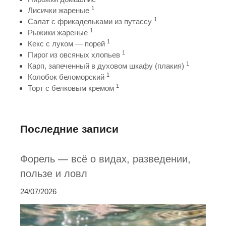
1
Лисички жареные
1
Салат с фрикадельками из путассу
1
Рыжики жареные
1
Кекс с луком — порей
1
Пирог из овсяных хлопьев
1
Карп, запеченный в духовом шкафу (плакия)
1
Колобок беломорский
1
Торт с белковым кремом
Последние записи
Форель — всё о видах, разведении,
пользе и ловл
24/07/2026