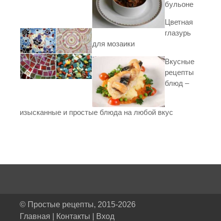
бульоне
Цветная
глазурь
для мозаики
Вкусные
рецепты
блюд –
изысканные и простые блюда на любой вкус
© Простые рецепты, 2015-2026
Главная
|
Контакты
|
Вход