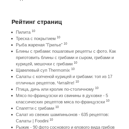
Рейтинг страниц
10
Пилита
10
Треска с покрытием
10
Рыба жареная "Грилье"
Блины с грибами: пошаговые рецепты с фото. Как
приготовить блины с грибами и сыром, грибами и
10
курицей, мешочки с грибами
10
Щавелевый суп Thermomix
Салаты с копченой курицей и грибами: топ из 17
10
отличных рецептов. Читайте!
10
Птица, дичь или кролик по-столичному
Мясо по-французски из свинины в духовке - 5
10
классических рецептов мяса по-французски
10
Спагетти с грибами
Салат из свежих шампиньонов - 635 рецептов:
10
Салаты | Foodini
Рыжик - 90 фото соснового и елового вида грибов