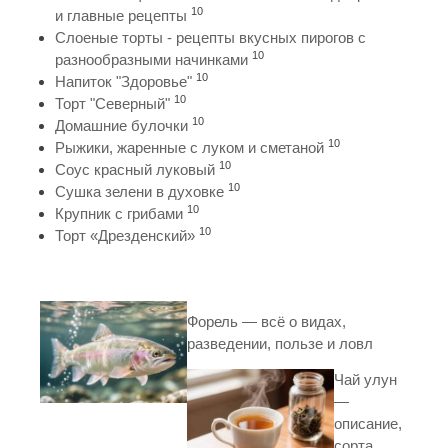
10
и главные рецепты
Слоеные торты - рецепты вкусных пирогов с
10
разнообразными начинками
10
Напиток "Здоровье"
10
Торт "Северный"
10
Домашние булочки
10
Рыжики, жаренные с луком и сметаной
10
Соус красный луковый
10
Сушка зелени в духовке
10
Крупник с грибами
10
Торт «Дрезденский»
Форель — всё о видах,
разведении, пользе и ловл
Чай улун
—
описание,
сорта,