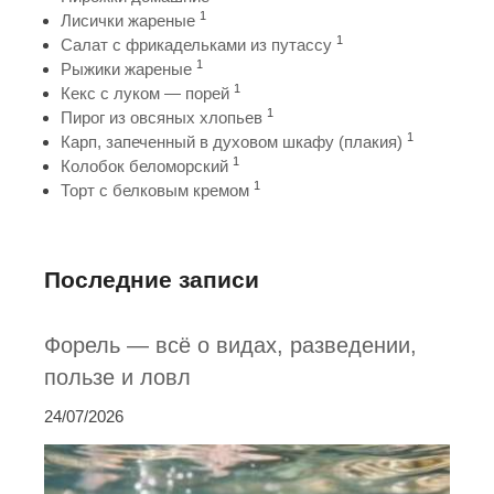
1
Лисички жареные
1
Салат с фрикадельками из путассу
1
Рыжики жареные
1
Кекс с луком — порей
1
Пирог из овсяных хлопьев
1
Карп, запеченный в духовом шкафу (плакия)
1
Колобок беломорский
1
Торт с белковым кремом
Последние записи
Форель — всё о видах, разведении,
пользе и ловл
24/07/2026