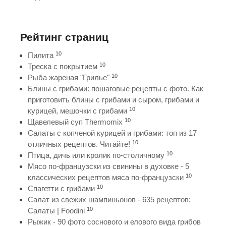
Рейтинг страниц
10
Пилита
10
Треска с покрытием
10
Рыба жареная "Грилье"
Блины с грибами: пошаговые рецепты с фото. Как
приготовить блины с грибами и сыром, грибами и
10
курицей, мешочки с грибами
10
Щавелевый суп Thermomix
Салаты с копченой курицей и грибами: топ из 17
10
отличных рецептов. Читайте!
10
Птица, дичь или кролик по-столичному
Мясо по-французски из свинины в духовке - 5
10
классических рецептов мяса по-французски
10
Спагетти с грибами
Салат из свежих шампиньонов - 635 рецептов:
10
Салаты | Foodini
Рыжик - 90 фото соснового и елового вида грибов