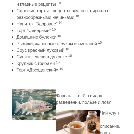
10
и главные рецепты
Слоеные торты - рецепты вкусных пирогов с
10
разнообразными начинками
10
Напиток "Здоровье"
10
Торт "Северный"
10
Домашние булочки
10
Рыжики, жаренные с луком и сметаной
10
Соус красный луковый
10
Сушка зелени в духовке
10
Крупник с грибами
10
Торт «Дрезденский»
Форель — всё о видах,
разведении, пользе и ловл
Чай улун
—
описание,
сорта,