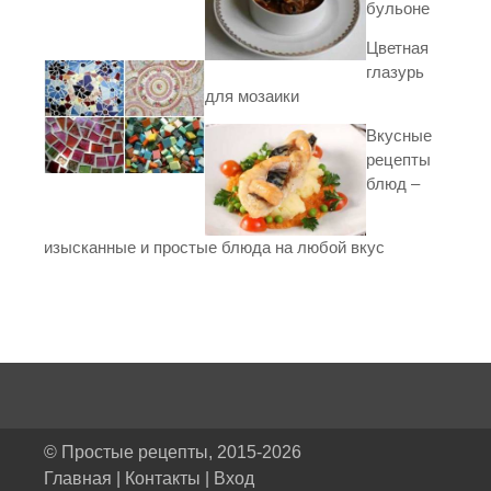
бульоне
Цветная
глазурь
для мозаики
Вкусные
рецепты
блюд –
изысканные и простые блюда на любой вкус
© Простые рецепты, 2015-2026
Главная
|
Контакты
|
Вход