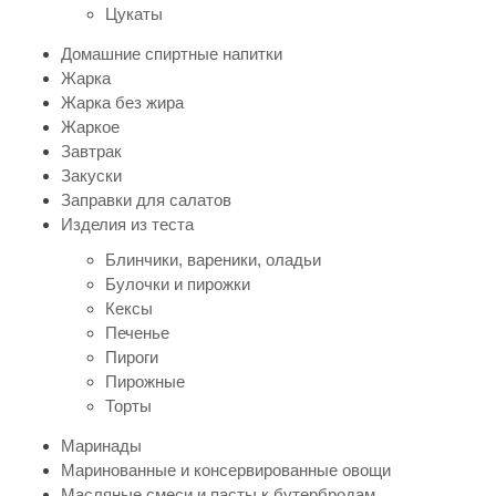
Цукаты
Домашние спиртные напитки
Жарка
Жарка без жира
Жаркое
Завтрак
Закуски
Заправки для салатов
Изделия из теста
Блинчики, вареники, оладьи
Булочки и пирожки
Кексы
Печенье
Пироги
Пирожные
Торты
Маринады
Маринованные и консервированные овощи
Масляные смеси и пасты к бутербродам