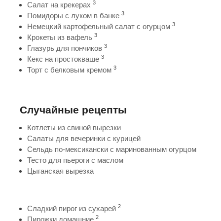
3
Салат на крекерах
3
Помидоры с луком в банке
3
Немецкий картофельный салат с огурцом
3
Крокеты из вафель
3
Глазурь для пончиков
3
Кекс на простокваше
3
Торт с белковым кремом
Случайные рецепты
Котлеты из свиной вырезки
Салаты для вечеринки с курицей
Сельдь по-мексикански с маринованным огурцом
Тесто для пьероги с маслом
Цыганская вырезка
2
Сладкий пирог из сухарей
2
Пирожки домашние