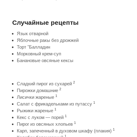
Случайные рецепты
Язык отварной
Яблочные ракы без дрожжей
Торт "Балладин
Морковный крем-суп
Банановые овсяные кексы
2
Сладкий пирог из сухарей
2
Пирожки домашние
1
Лисички жареные
1
Салат с фрикадельками из путассу
1
Рыжики жареные
1
Кекс с луком — порей
1
Пирог из овсяных хлопьев
1
Карп, запеченный в духовом шкафу (плакия)
1