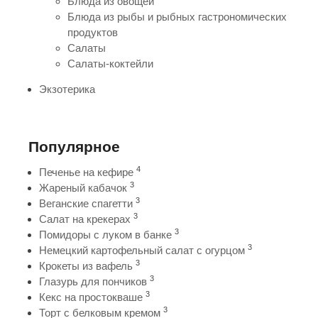
Блюда из овощей
Блюда из рыбы и рыбных гастрономических
продуктов
Салаты
Салаты-коктейли
Экзотерика
Популярное
4
Печенье на кефире
3
Жареный кабачок
3
Веганские спагетти
3
Салат на крекерах
3
Помидоры с луком в банке
3
Немецкий картофельный салат с огурцом
3
Крокеты из вафель
3
Глазурь для пончиков
3
Кекс на простокваше
3
Торт с белковым кремом