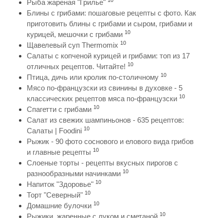
10
Рыба жареная "Грилье"
Блины с грибами: пошаговые рецепты с фото. Как
приготовить блины с грибами и сыром, грибами и
10
курицей, мешочки с грибами
10
Щавелевый суп Thermomix
Салаты с копченой курицей и грибами: топ из 17
10
отличных рецептов. Читайте!
10
Птица, дичь или кролик по-столичному
Мясо по-французски из свинины в духовке - 5
10
классических рецептов мяса по-французски
10
Спагетти с грибами
Салат из свежих шампиньонов - 635 рецептов:
10
Салаты | Foodini
Рыжик - 90 фото соснового и елового вида грибов
10
и главные рецепты
Слоеные торты - рецепты вкусных пирогов с
10
разнообразными начинками
10
Напиток "Здоровье"
10
Торт "Северный"
10
Домашние булочки
10
Рыжики, жаренные с луком и сметаной