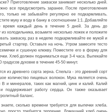
аске? Приготовление закваски занимает несколько дней.
ужно все предусмотреть заранее. После приготовления
го, только не забывайте регулярно ее подкармливать.
стите муку и воду в банку в соотношении 1:1. Добавляйте
е время каждый день в течение 5 дней. За день до
у из холодильника, возьмите несколько ложек и положите
вать закваску, раз в неделю подкармливайте ее мукой и
ретый стартер. Оставьте на ночь. Утром замесите тесто
 семечки и сушеную клюкву. Поместите его в форму для
чки. Хлеб должен подниматься еще 3-4 часа. Выпекайте
 градусов духовке в течение 45-50 минут.
ся из древнего сорта зерна. Спельта - это древний сорт
ое количество пищевых волокон. Мука является очень
В и минералов, таких как магний, цинк и калий. Калий
 и поддерживает работу сердца. Он также оказывает
тролитный баланс.
 знаете, сколько времени требуется для выпечки хлеба.
жно, просто требуется терпение. Домашний хлеб очень