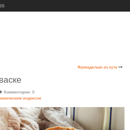
SS
Фрикадельки из нута
васке
Комментарии: 0
икемическим индексом