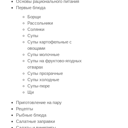
Основы рационального питания
Первые блюда
Борщи
Рассольники
Солянки
Супы
Супы картофельные с
овощами
Супы молочные
Супы на фруктово-ягодных
отварах
Супы прозрачные
Супы холодные
Супы-пюре
Щи
Приготовление на пару
Рецепты
Рыбные блюда
Салатные заправки
Салаты и винегреты