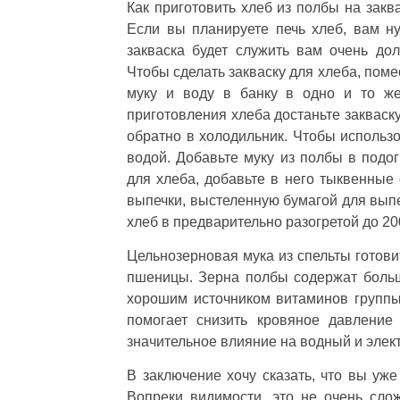
Как приготовить хлеб из полбы на закв
Если вы планируете печь хлеб, вам н
закваска будет служить вам очень дол
Чтобы сделать закваску для хлеба, поме
муку и воду в банку в одно и то ж
приготовления хлеба достаньте закваск
обратно в холодильник. Чтобы использо
водой. Добавьте муку из полбы в подог
для хлеба, добавьте в него тыквенные
выпечки, выстеленную бумагой для выпе
хлеб в предварительно разогретой до 200
Цельнозерновая мука из спельты готовит
пшеницы. Зерна полбы содержат больш
хорошим источником витаминов группы 
помогает снизить кровяное давление
значительное влияние на водный и элек
В заключение хочу сказать, что вы уже
Вопреки видимости, это не очень сло