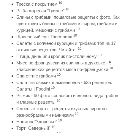
10
Треска с покрытием
10
Рыба жареная "Грилье"
Блины с грибами: пошаговые рецепты с фото. Как
приготовить блины с грибами и сыром, грибами и
10
курицей, мешочки с грибами
10
Щавелевый суп Thermomix
Салаты с копченой курицей и грибами: топ из 17
10
отличных рецептов. Читайте!
10
Птица, дичь или кролик по-столичному
Мясо по-французски из свинины в духовке - 5
10
классических рецептов мяса по-французски
10
Спагетти с грибами
Салат из свежих шампиньонов - 635 рецептов:
10
Салаты | Foodini
Рыжик - 90 фото соснового и елового вида грибов
10
и главные рецепты
Слоеные торты - рецепты вкусных пирогов с
10
разнообразными начинками
10
Напиток "Здоровье"
10
Торт "Северный"