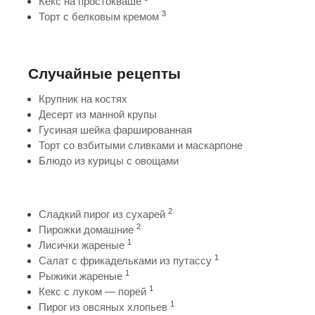
Кекс на простокваше
3
Торт с белковым кремом
Случайные рецепты
Крупник на костях
Десерт из манной крупы
Гусиная шейка фаршированная
Торт со взбитыми сливками и маскарпоне
Блюдо из курицы с овощами
2
Сладкий пирог из сухарей
2
Пирожки домашние
1
Лисички жареные
1
Салат с фрикадельками из путассу
1
Рыжики жареные
1
Кекс с луком — порей
1
Пирог из овсяных хлопьев