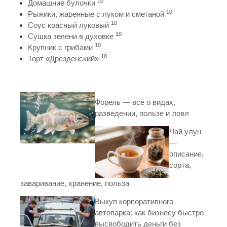
10
Домашние булочки
10
Рыжики, жаренные с луком и сметаной
10
Соус красный луковый
10
Сушка зелени в духовке
10
Крупник с грибами
10
Торт «Дрезденский»
Форель — всё о видах,
разведении, пользе и ловл
Чай улун
—
описание,
сорта,
заваривание, хранение, польза
Выкуп корпоративного
автопарка: как бизнесу быстро
высвободить деньги без