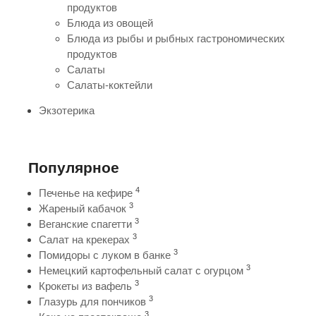
продуктов
Блюда из овощей
Блюда из рыбы и рыбных гастрономических
продуктов
Салаты
Салаты-коктейли
Экзотерика
Популярное
4
Печенье на кефире
3
Жареный кабачок
3
Веганские спагетти
3
Салат на крекерах
3
Помидоры с луком в банке
3
Немецкий картофельный салат с огурцом
3
Крокеты из вафель
3
Глазурь для пончиков
3