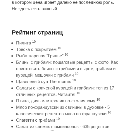
в котором цена играет далеко не последнюю роль.
Но здесь есть важный ...
Рейтинг страниц
10
Пилита
10
Треска с покрытием
10
Рыба жареная "Грилье"
Блины с грибами: пошаговые рецепты с фото. Как
приготовить блины с грибами и сыром, грибами и
10
курицей, мешочки с грибами
10
Щавелевый суп Thermomix
Салаты с копченой курицей и грибами: топ из 17
10
отличных рецептов. Читайте!
10
Птица, дичь или кролик по-столичному
Мясо по-французски из свинины в духовке - 5
10
классических рецептов мяса по-французски
10
Спагетти с грибами
Салат из свежих шампиньонов - 635 рецептов: