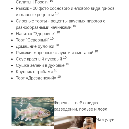
10
Салаты | Foodini
Рыжик - 90 фото соснового и елового вида грибов
10
и главные рецепты
Слоеные торты - рецепты вкусных пирогов с
10
разнообразными начинками
10
Напиток "Здоровье"
10
Торт "Северный"
10
Домашние булочки
10
Рыжики, жаренные с луком и сметаной
10
Соус красный луковый
10
Сушка зелени в духовке
10
Крупник с грибами
10
Торт «Дрезденский»
Форель — всё о видах,
разведении, пользе и ловл
Чай улун
—