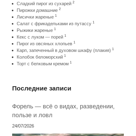
2
Сладкий пирог из сухарей
2
Пирожки домашние
1
Лисички жареные
1
Салат с фрикадельками из путассу
1
Рыжики жареные
1
Кекс с луком — порей
1
Пирог из овсяных хлопьев
1
Карп, запеченный в духовом шкафу (плакия)
1
Колобок беломорский
1
Торт с белковым кремом
Последние записи
Форель — всё о видах, разведении,
пользе и ловл
24/07/2026