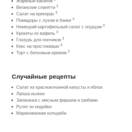
Жареный кабачок
3
Веганские спагетти
3
Салат на крекерах
3
Помидоры с луком в банке
3
Немецкий картофельный салат с огурцом
3
Крокеты из вафель
3
Глазурь для пончиков
3
Кекс на простокваше
3
Торт с белковым кремом
Случайные рецепты
Салат из краснокочанной капусты и яблок
Лапша ньокки
Запеканка с мясным фаршем и грибами
Рулет из индейки
Маринованная кольраби