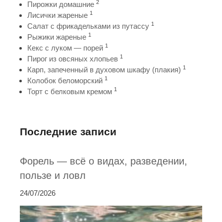
2
Пирожки домашние
1
Лисички жареные
1
Салат с фрикадельками из путассу
1
Рыжики жареные
1
Кекс с луком — порей
1
Пирог из овсяных хлопьев
1
Карп, запеченный в духовом шкафу (плакия)
1
Колобок беломорский
1
Торт с белковым кремом
Последние записи
Форель — всё о видах, разведении,
пользе и ловл
24/07/2026