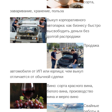
сорта,
заваривание, хранение, польза
Выкуп корпоративного
автопарка: как бизнесу быстро
высвободить деньги без
долгой распродажи
Продажа
автомобиля от ИП или юрлица: чем выкуп
отличается от обычной сделки
Вино: сорта красного вина,
белого вина, производство
вина и мерло вино
Свайные
работы в