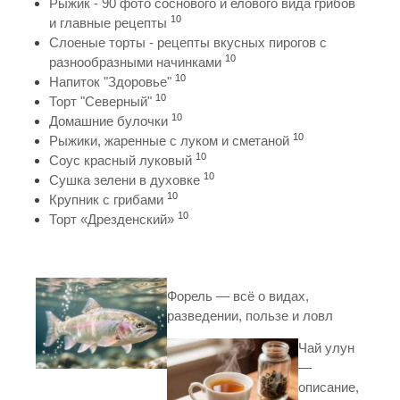
Рыжик - 90 фото соснового и елового вида грибов
10
и главные рецепты
Слоеные торты - рецепты вкусных пирогов с
10
разнообразными начинками
10
Напиток "Здоровье"
10
Торт "Северный"
10
Домашние булочки
10
Рыжики, жаренные с луком и сметаной
10
Соус красный луковый
10
Сушка зелени в духовке
10
Крупник с грибами
10
Торт «Дрезденский»
Форель — всё о видах,
разведении, пользе и ловл
Чай улун
—
описание,