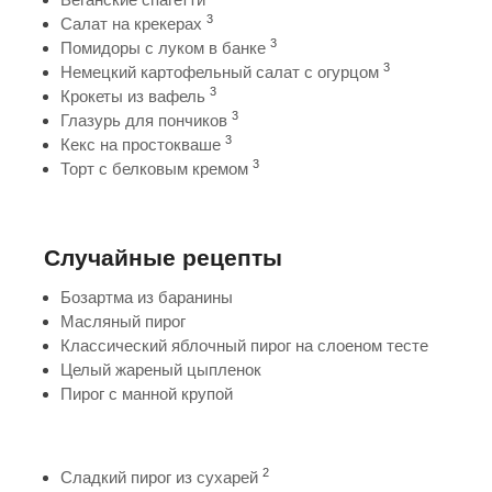
3
Салат на крекерах
3
Помидоры с луком в банке
3
Немецкий картофельный салат с огурцом
3
Крокеты из вафель
3
Глазурь для пончиков
3
Кекс на простокваше
3
Торт с белковым кремом
Случайные рецепты
Бозартма из баранины
Масляный пирог
Классический яблочный пирог на слоеном тесте
Целый жареный цыпленок
Пирог с манной крупой
2
Сладкий пирог из сухарей