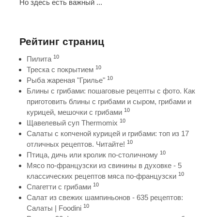
Но здесь есть важный ...
Рейтинг страниц
10
Пилита
10
Треска с покрытием
10
Рыба жареная "Грилье"
Блины с грибами: пошаговые рецепты с фото. Как
приготовить блины с грибами и сыром, грибами и
10
курицей, мешочки с грибами
10
Щавелевый суп Thermomix
Салаты с копченой курицей и грибами: топ из 17
10
отличных рецептов. Читайте!
10
Птица, дичь или кролик по-столичному
Мясо по-французски из свинины в духовке - 5
10
классических рецептов мяса по-французски
10
Спагетти с грибами
Салат из свежих шампиньонов - 635 рецептов:
10
Салаты | Foodini