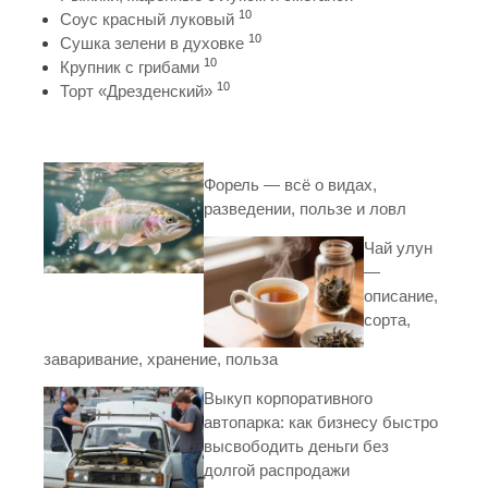
10
Соус красный луковый
10
Сушка зелени в духовке
10
Крупник с грибами
10
Торт «Дрезденский»
Форель — всё о видах,
разведении, пользе и ловл
Чай улун
—
описание,
сорта,
заваривание, хранение, польза
Выкуп корпоративного
автопарка: как бизнесу быстро
высвободить деньги без
долгой распродажи