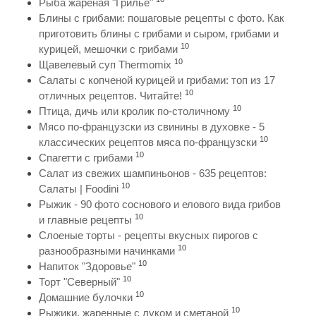
Рыба жареная "Грилье"
Блины с грибами: пошаговые рецепты с фото. Как
приготовить блины с грибами и сыром, грибами и
10
курицей, мешочки с грибами
10
Щавелевый суп Thermomix
Салаты с копченой курицей и грибами: топ из 17
10
отличных рецептов. Читайте!
10
Птица, дичь или кролик по-столичному
Мясо по-французски из свинины в духовке - 5
10
классических рецептов мяса по-французски
10
Спагетти с грибами
Салат из свежих шампиньонов - 635 рецептов:
10
Салаты | Foodini
Рыжик - 90 фото соснового и елового вида грибов
10
и главные рецепты
Слоеные торты - рецепты вкусных пирогов с
10
разнообразными начинками
10
Напиток "Здоровье"
10
Торт "Северный"
10
Домашние булочки
10
Рыжики, жаренные с луком и сметаной