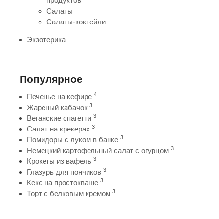
продуктов
Салаты
Салаты-коктейли
Экзотерика
Популярное
4
Печенье на кефире
3
Жареный кабачок
3
Веганские спагетти
3
Салат на крекерах
3
Помидоры с луком в банке
3
Немецкий картофельный салат с огурцом
3
Крокеты из вафель
3
Глазурь для пончиков
3
Кекс на простокваше
3
Торт с белковым кремом