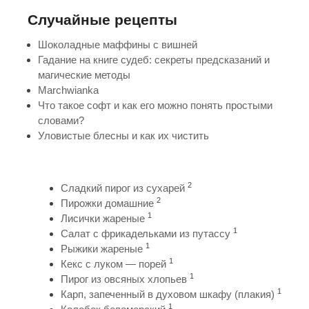
Случайные рецепты
Шоколадные маффины с вишней
Гадание на книге судеб: секреты предсказаний и
магические методы
Marchwianka
Что такое софт и как его можно понять простыми
словами?
Уловистые блесны и как их чистить
2
Сладкий пирог из сухарей
2
Пирожки домашние
1
Лисички жареные
1
Салат с фрикадельками из путассу
1
Рыжики жареные
1
Кекс с луком — порей
1
Пирог из овсяных хлопьев
1
Карп, запеченный в духовом шкафу (плакия)
1