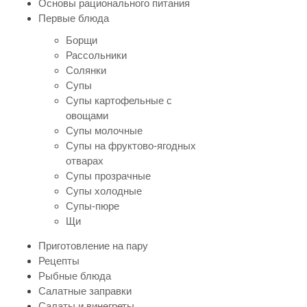
Основы рационального питания
Первые блюда
Борщи
Рассольники
Солянки
Супы
Супы картофельные с
овощами
Супы молочные
Супы на фруктово-ягодных
отварах
Супы прозрачные
Супы холодные
Супы-пюре
Щи
Приготовление на пару
Рецепты
Рыбные блюда
Салатные заправки
Салаты и винегреты