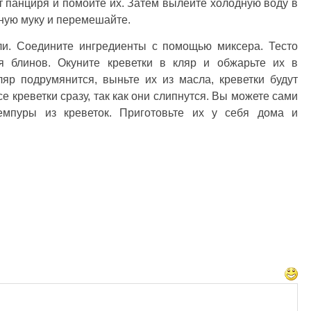
т панциря и помойте их. Затем вылейте холодную воду в
ную муку и перемешайте.
ли. Соедините ингредиенты с помощью миксера. Тесто
я блинов. Окуните креветки в кляр и обжарьте их в
яр подрумянится, выньте их из масла, креветки будут
се креветки сразу, так как они слипнутся. Вы можете сами
темпуры из креветок. Приготовьте их у себя дома и