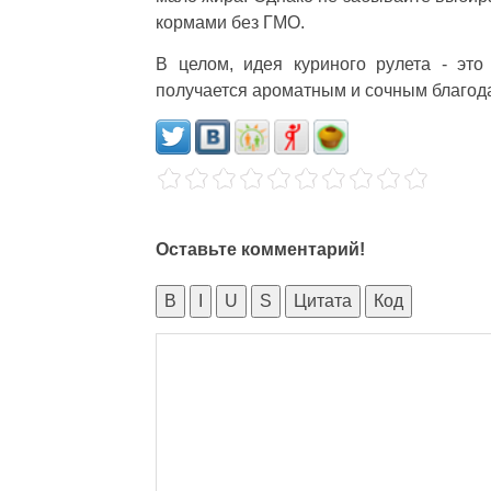
кормами без ГМО.
В целом, идея куриного рулета - эт
получается ароматным и сочным благод
Оставьте комментарий!
B
I
U
S
Цитата
Код