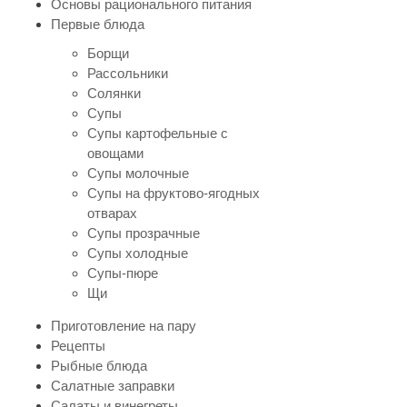
Основы рационального питания
Первые блюда
Борщи
Рассольники
Солянки
Супы
Супы картофельные с
овощами
Супы молочные
Супы на фруктово-ягодных
отварах
Супы прозрачные
Супы холодные
Супы-пюре
Щи
Приготовление на пару
Рецепты
Рыбные блюда
Салатные заправки
Салаты и винегреты