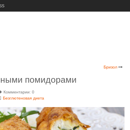
SS
Бризол
леными помидорами
Комментарии: 0
Безглютеновая диета