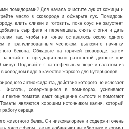
ными помидорами? Для начала очистите лук от кожицы и
огрейте масло в сковороде и обжарьте лук. Помидоры
роду, влить сливки и готовить, пока соус не загустеет,
добавить сыр фета и перемешать, снять с огня и дать
ополам так, чтобы на конце оставалось около одного
ем и гранулированным чесноком, выложите начинку,
еного бекона. Обжарьте на горячей сковороде, затем
 запекайте в предварительно разогретой духовке при
0 минут. Подавайте с картофельным пюре и салатом из
 в холодном виде в качестве жаркого для бутербродов.
риродного антиоксиданта, действие которого не исчезает
а. Кислоты, содержащиеся в помидорах, усиливают
 и пектин томатов дают ощущение сытости и помогают
. Томаты являются хорошим источником калия, который
 работу сердца.
ого животного белка. Он низкокалориен и содержит очень
ть мясо с ферм, где не добавляют антибиотики и кормят