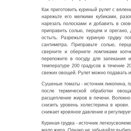
Как приготовить куриный рулет с вяле
нарежьте его мелкими кубиками, раз
нарезать полосками и добавить в сково
приправить солью, перцем и орегано, 
остыть. Разрежьте куриную грудку п
сантиметра. Приправьте солью, перц
сверните и оберните ломтиками копч
переложите в посуду для запекания и
температуре 200 градусов в течение 2
свежих овощей. Рулет можно подавать и
Сушеные томаты - источник ликопина, п
после термической обработки овощ
расщепление жиров в печени. Волокно
снизить уровень холестерина в крови
снижает кровяное давление и регулирует
Куриная грудка - источник легкоусвояем
мало жира. Однако не забывайте выбира