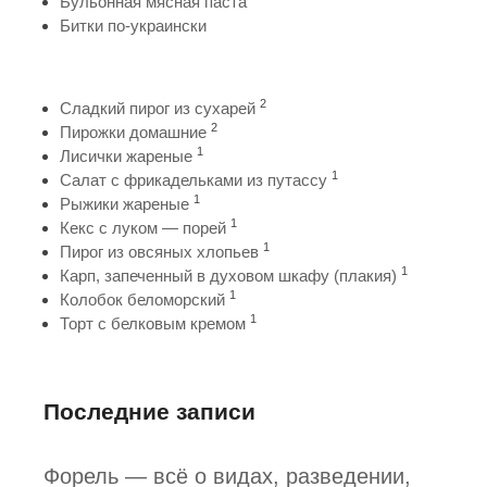
Бульонная мясная паста
Битки по-украински
2
Сладкий пирог из сухарей
2
Пирожки домашние
1
Лисички жареные
1
Салат с фрикадельками из путассу
1
Рыжики жареные
1
Кекс с луком — порей
1
Пирог из овсяных хлопьев
1
Карп, запеченный в духовом шкафу (плакия)
1
Колобок беломорский
1
Торт с белковым кремом
Последние записи
Форель — всё о видах, разведении,