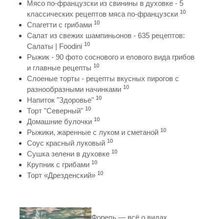
Мясо по-французски из свинины в духовке - 5
10
классических рецептов мяса по-французски
10
Спагетти с грибами
Салат из свежих шампиньонов - 635 рецептов:
10
Салаты | Foodini
Рыжик - 90 фото соснового и елового вида грибов
10
и главные рецепты
Слоеные торты - рецепты вкусных пирогов с
10
разнообразными начинками
10
Напиток "Здоровье"
10
Торт "Северный"
10
Домашние булочки
10
Рыжики, жаренные с луком и сметаной
10
Соус красный луковый
10
Сушка зелени в духовке
10
Крупник с грибами
10
Торт «Дрезденский»
Форель — всё о видах,