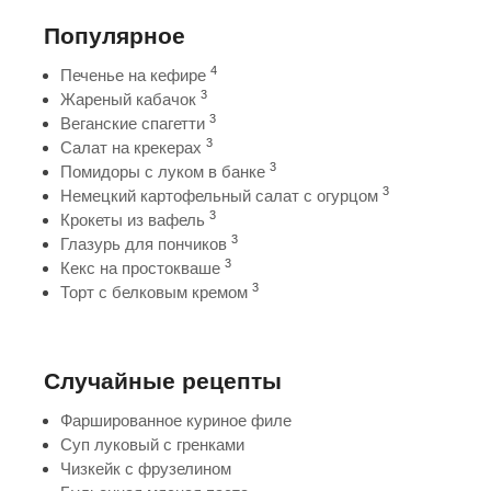
Популярное
4
Печенье на кефире
3
Жареный кабачок
3
Веганские спагетти
3
Салат на крекерах
3
Помидоры с луком в банке
3
Немецкий картофельный салат с огурцом
3
Крокеты из вафель
3
Глазурь для пончиков
3
Кекс на простокваше
3
Торт с белковым кремом
Случайные рецепты
Фаршированное куриное филе
Суп луковый с гренками
Чизкейк с фрузелином