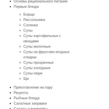
Основы рационального питания
Первые блюда
Борщи
Рассольники
Солянки
Супы
Супы картофельные с
овощами
Супы молочные
Супы на фруктово-ягодных
отварах
Супы прозрачные
Супы холодные
Супы-пюре
Щи
Приготовление на пару
Рецепты
Рыбные блюда
Салатные заправки
Салаты и винегреты