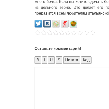
много белка. Если вы хотите сделать б
из цельного зерна. Это делает его 
понравится всем любителям итальянской
Оставьте комментарий!
B
I
U
S
Цитата
Код