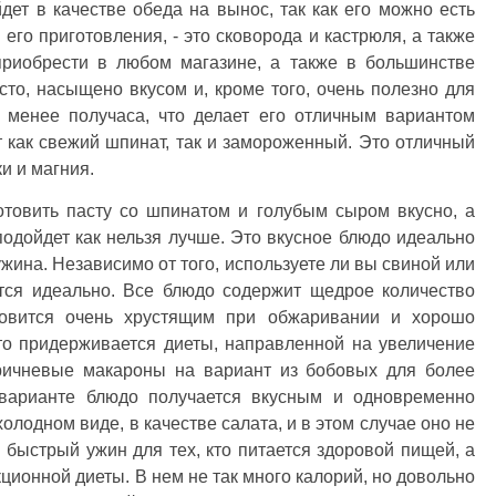
ет в качестве обеда на вынос, так как его можно есть
его приготовления, - это сковорода и кастрюля, а также
приобрести в любом магазине, а также в большинстве
то, насыщено вкусом и, кроме того, очень полезно для
т менее получаса, что делает его отличным вариантом
 как свежий шпинат, так и замороженный. Это отличный
и и магния.
отовить пасту со шпинатом и голубым сыром вкусно, а
 подойдет как нельзя лучше. Это вкусное блюдо идеально
ужина. Независимо от того, используете ли вы свиной или
тся идеально. Все блюдо содержит щедрое количество
новится очень хрустящим при обжаривании и хорошо
кто придерживается диеты, направленной на увеличение
оричневые макароны на вариант из бобовых для более
 варианте блюдо получается вкусным и одновременно
олодном виде, в качестве салата, и в этом случае оно не
 быстрый ужин для тех, кто питается здоровой пищей, а
кционной диеты. В нем не так много калорий, но довольно