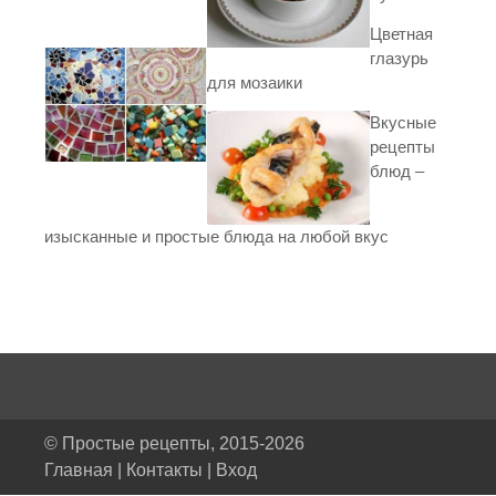
Цветная
глазурь
для мозаики
Вкусные
рецепты
блюд –
изысканные и простые блюда на любой вкус
© Простые рецепты, 2015-2026
Главная
|
Контакты
|
Вход