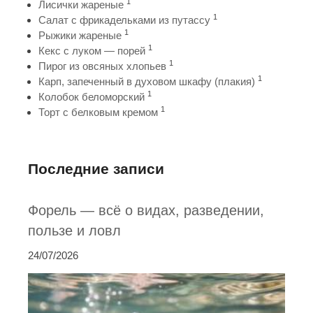
1
Лисички жареные
1
Салат с фрикадельками из путассу
1
Рыжики жареные
1
Кекс с луком — порей
1
Пирог из овсяных хлопьев
1
Карп, запеченный в духовом шкафу (плакия)
1
Колобок беломорский
1
Торт с белковым кремом
Последние записи
Форель — всё о видах, разведении,
пользе и ловл
24/07/2026