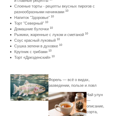
и главные рецепты
Слоеные торты - рецепты вкусных пирогов с
10
разнообразными начинками
10
Напиток "Здоровье"
10
Торт "Северный"
10
Домашние булочки
10
Рыжики, жаренные с луком и сметаной
10
Соус красный луковый
10
Сушка зелени в духовке
10
Крупник с грибами
10
Торт «Дрезденский»
Форель — всё о видах,
разведении, пользе и ловл
Чай улун
—
описание,
сорта,