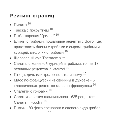
Рейтинг страниц
10
Пилита
10
Треска с покрытием
10
Рыба жареная "Грилье"
Блины с грибами: пошаговые рецепты с фото. Как
приготовить блины с грибами и сыром, грибами и
10
курицей, мешочки с грибами
10
Щавелевый суп Thermomix
Салаты с копченой курицей и грибами: топ из 17
10
отличных рецептов. Читайте!
10
Птица, дичь или кролик по-столичному
Мясо по-французски из свинины в духовке - 5
10
классических рецептов мяса по-французски
10
Спагетти с грибами
Салат из свежих шампиньонов - 635 рецептов:
10
Салаты | Foodini
Рыжик - 90 фото соснового и елового вида грибов
10