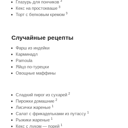
3
Глазурь для пончиков
3
Кекс на простокваше
3
Торт с белковым кремом
Случайные рецепты
Фарш из индейки
Карминадл
Pamoula
Яйцо по-турецки
Овощные маффины
2
Сладкий пирог из сухарей
2
Пирожки домашние
1
Лисички жареные
1
Салат с фрикадельками из путассу
1
Рыжики жареные
1
Кекс с луком — порей