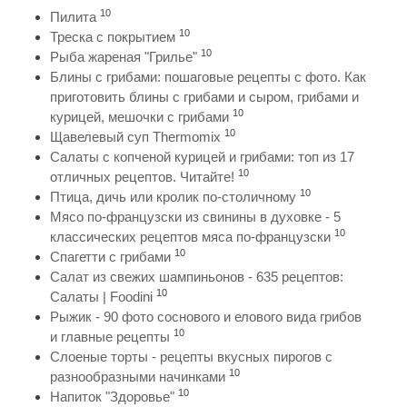
10
Пилита
10
Треска с покрытием
10
Рыба жареная "Грилье"
Блины с грибами: пошаговые рецепты с фото. Как
приготовить блины с грибами и сыром, грибами и
10
курицей, мешочки с грибами
10
Щавелевый суп Thermomix
Салаты с копченой курицей и грибами: топ из 17
10
отличных рецептов. Читайте!
10
Птица, дичь или кролик по-столичному
Мясо по-французски из свинины в духовке - 5
10
классических рецептов мяса по-французски
10
Спагетти с грибами
Салат из свежих шампиньонов - 635 рецептов:
10
Салаты | Foodini
Рыжик - 90 фото соснового и елового вида грибов
10
и главные рецепты
Слоеные торты - рецепты вкусных пирогов с
10
разнообразными начинками
10
Напиток "Здоровье"