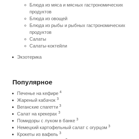
Блюда из мяса и мясных гастрономических
продуктов
Блюда из овощей
Блюда из рыбы и рыбных гастрономических
продуктов
Салаты
Салаты-коктейли
Экзотерика
Популярное
4
Печенье на кефире
3
Жареный кабачок
3
Веганские спагетти
3
Салат на крекерах
3
Помидоры с луком в банке
3
Немецкий картофельный салат с огурцом
3
Крокеты из вафель