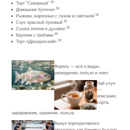
10
Торт "Северный"
10
Домашние булочки
10
Рыжики, жаренные с луком и сметаной
10
Соус красный луковый
10
Сушка зелени в духовке
10
Крупник с грибами
10
Торт «Дрезденский»
Форель — всё о видах,
разведении, пользе и ловл
Чай улун
—
описание,
сорта,
заваривание, хранение, польза
Выкуп корпоративного
автопарка: как бизнесу быстро