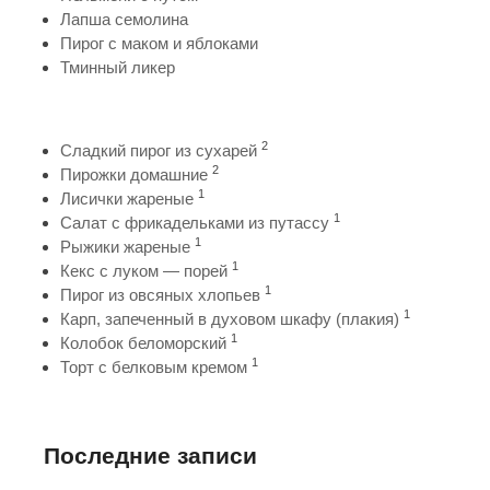
Лапша семолина
Пирог с маком и яблоками
Тминный ликер
2
Сладкий пирог из сухарей
2
Пирожки домашние
1
Лисички жареные
1
Салат с фрикадельками из путассу
1
Рыжики жареные
1
Кекс с луком — порей
1
Пирог из овсяных хлопьев
1
Карп, запеченный в духовом шкафу (плакия)
1
Колобок беломорский
1
Торт с белковым кремом
Последние записи