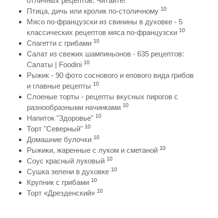
отличных рецептов. Читайте!
10
Птица, дичь или кролик по-столичному
Мясо по-французски из свинины в духовке - 5
10
классических рецептов мяса по-французски
10
Спагетти с грибами
Салат из свежих шампиньонов - 635 рецептов:
10
Салаты | Foodini
Рыжик - 90 фото соснового и елового вида грибов
10
и главные рецепты
Слоеные торты - рецепты вкусных пирогов с
10
разнообразными начинками
10
Напиток "Здоровье"
10
Торт "Северный"
10
Домашние булочки
10
Рыжики, жаренные с луком и сметаной
10
Соус красный луковый
10
Сушка зелени в духовке
10
Крупник с грибами
10
Торт «Дрезденский»