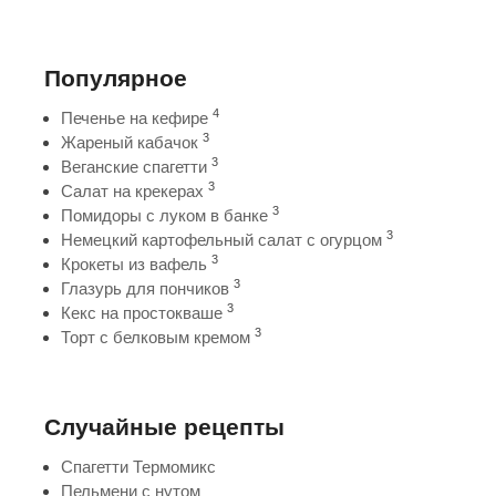
Популярное
4
Печенье на кефире
3
Жареный кабачок
3
Веганские спагетти
3
Салат на крекерах
3
Помидоры с луком в банке
3
Немецкий картофельный салат с огурцом
3
Крокеты из вафель
3
Глазурь для пончиков
3
Кекс на простокваше
3
Торт с белковым кремом
Случайные рецепты
Спагетти Термомикс
Пельмени с нутом