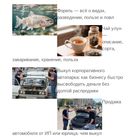
Форель — всё о видах,
разведении, пользе и ловл
Чай улун
—
описание,
сорта,
заваривание, хранение, польза
Выкуп корпоративного
автопарка: как бизнесу быстро
высвободить деньги без
долгой распродажи
Продажа
автомобиля от ИП или юрлица: чем выкуп