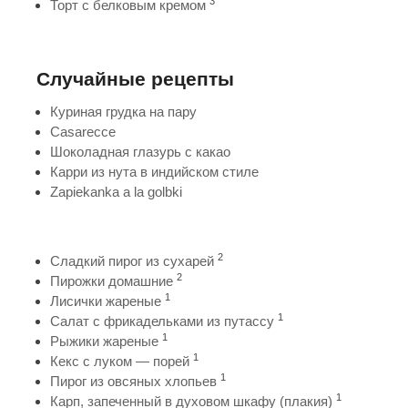
3
Торт с белковым кремом
Случайные рецепты
Куриная грудка на пару
Casarecce
Шоколадная глазурь с какао
Карри из нута в индийском стиле
Zapiekanka a la golbki
2
Сладкий пирог из сухарей
2
Пирожки домашние
1
Лисички жареные
1
Салат с фрикадельками из путассу
1
Рыжики жареные
1
Кекс с луком — порей
1
Пирог из овсяных хлопьев
1
Карп, запеченный в духовом шкафу (плакия)