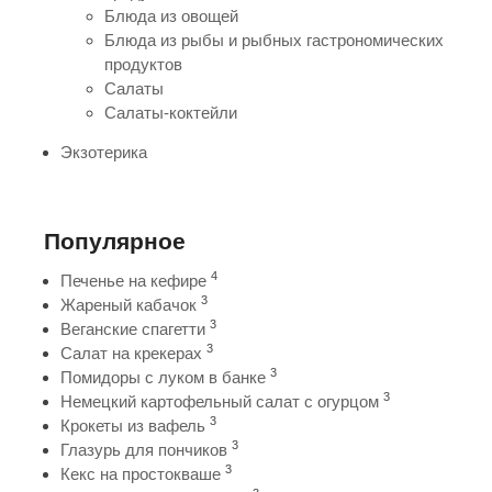
Блюда из овощей
Блюда из рыбы и рыбных гастрономических
продуктов
Салаты
Салаты-коктейли
Экзотерика
Популярное
4
Печенье на кефире
3
Жареный кабачок
3
Веганские спагетти
3
Салат на крекерах
3
Помидоры с луком в банке
3
Немецкий картофельный салат с огурцом
3
Крокеты из вафель
3
Глазурь для пончиков
3
Кекс на простокваше