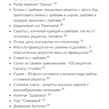
10
Рыба жареная "Грилье"
Блины с грибами: пошаговые рецепты с фото. Как
приготовить блины с грибами и сыром, грибами и
10
курицей, мешочки с грибами
10
Щавелевый суп Thermomix
Салаты с копченой курицей и грибами: топ из 17
10
отличных рецептов. Читайте!
10
Птица, дичь или кролик по-столичному
Мясо по-французски из свинины в духовке - 5
10
классических рецептов мяса по-французски
10
Спагетти с грибами
Салат из свежих шампиньонов - 635 рецептов:
10
Салаты | Foodini
Рыжик - 90 фото соснового и елового вида грибов
10
и главные рецепты
Слоеные торты - рецепты вкусных пирогов с
10
разнообразными начинками
10
Напиток "Здоровье"
10
Торт "Северный"
10
Домашние булочки