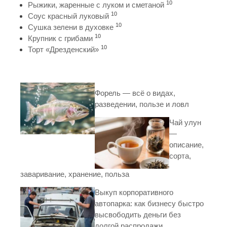
10
Рыжики, жаренные с луком и сметаной
10
Соус красный луковый
10
Сушка зелени в духовке
10
Крупник с грибами
10
Торт «Дрезденский»
Форель — всё о видах,
разведении, пользе и ловл
Чай улун
—
описание,
сорта,
заваривание, хранение, польза
Выкуп корпоративного
автопарка: как бизнесу быстро
высвободить деньги без
долгой распродажи