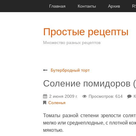
Главная
Контакты
Архив
R
Простые рецепты
Множество разных рецептов
Бутербродный торт
Соление помидоров (
2 июня 2009 г.
Просмотров: 614
К
Соленья
Томаты разной степени зрелости солят
мелко или среднеплодные, с плотной ко
мякотью.