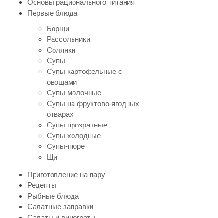
Основы рационального питания
Первые блюда
Борщи
Рассольники
Солянки
Супы
Супы картофельные с
овощами
Супы молочные
Супы на фруктово-ягодных
отварах
Супы прозрачные
Супы холодные
Супы-пюре
Щи
Приготовление на пару
Рецепты
Рыбные блюда
Салатные заправки
Салаты и винегреты