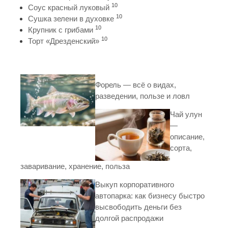
10
Соус красный луковый
10
Сушка зелени в духовке
10
Крупник с грибами
10
Торт «Дрезденский»
Форель — всё о видах,
разведении, пользе и ловл
Чай улун
—
описание,
сорта,
заваривание, хранение, польза
Выкуп корпоративного
автопарка: как бизнесу быстро
высвободить деньги без
долгой распродажи