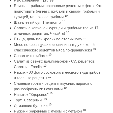
Рыба жареная "Грилье"
Блины с грибами: пошаговые рецепты с фото. Как
приготовить блины с грибами и сыром, грибами и
10
курицей, мешочки с грибами
10
Щавелевый суп Thermomix
Салаты с копченой курицей и грибами: топ из 17
10
отличных рецептов. Читайте!
10
Птица, дичь или кролик по-столичному
Мясо по-французски из свинины в духовке - 5
10
классических рецептов мяса по-французски
10
Спагетти с грибами
Салат из свежих шампиньонов - 635 рецептов:
10
Салаты | Foodini
Рыжик - 90 фото соснового и елового вида грибов
10
и главные рецепты
Слоеные торты - рецепты вкусных пирогов с
10
разнообразными начинками
10
Напиток "Здоровье"
10
Торт "Северный"
10
Домашние булочки
10
Рыжики, жаренные с луком и сметаной