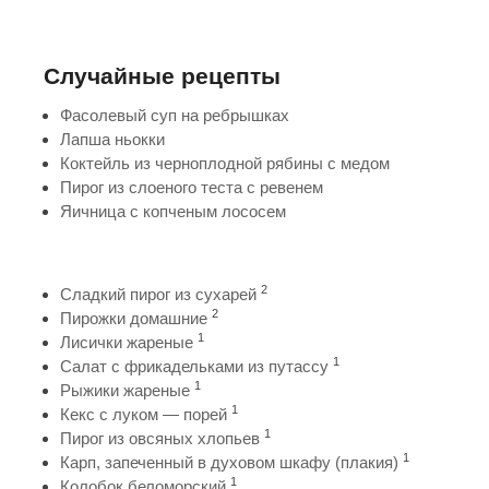
Случайные рецепты
Фасолевый суп на ребрышках
Лапша ньокки
Коктейль из черноплодной рябины с медом
Пирог из слоеного теста с ревенем
Яичница с копченым лососем
2
Сладкий пирог из сухарей
2
Пирожки домашние
1
Лисички жареные
1
Салат с фрикадельками из путассу
1
Рыжики жареные
1
Кекс с луком — порей
1
Пирог из овсяных хлопьев
1
Карп, запеченный в духовом шкафу (плакия)
1
Колобок беломорский