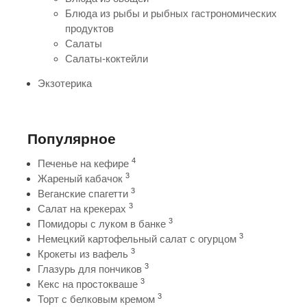
Блюда из рыбы и рыбных гастрономических
продуктов
Салаты
Салаты-коктейли
Экзотерика
Популярное
4
Печенье на кефире
3
Жареный кабачок
3
Веганские спагетти
3
Салат на крекерах
3
Помидоры с луком в банке
3
Немецкий картофельный салат с огурцом
3
Крокеты из вафель
3
Глазурь для пончиков
3
Кекс на простокваше
3
Торт с белковым кремом