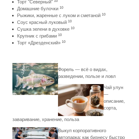
10
Торт "Северный"
10
Домашние булочки
10
Рыжики, жаренные с луком и сметаной
10
Соус красный луковый
10
Сушка зелени в духовке
10
Крупник с грибами
10
Торт «Дрезденский»
Форель — всё о видах,
разведении, пользе и ловл
Чай улун
—
описание,
сорта,
заваривание, хранение, польза
Выкуп корпоративного
автопарка: как бизнесу быстро