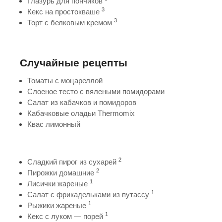
Глазурь для пончиков
3
Кекс на простокваше
3
Торт с белковым кремом
Случайные рецепты
Томаты с моцареллой
Слоеное тесто с вялеными помидорами
Салат из кабачков и помидоров
Кабачковые оладьи Thermomix
Квас лимонный
2
Сладкий пирог из сухарей
2
Пирожки домашние
1
Лисички жареные
1
Салат с фрикадельками из путассу
1
Рыжики жареные
1
Кекс с луком — порей