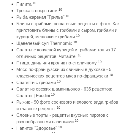
10
Пилита
10
Треска с покрытием
10
Рыба жареная "Грилье"
Блины с грибами: пошаговые рецепты с фото. Как
приготовить блины с грибами и сыром, грибами и
10
курицей, мешочки с грибами
10
Щавелевый суп Thermomix
Салаты с копченой курицей и грибами: топ из 17
10
отличных рецептов. Читайте!
10
Птица, дичь или кролик по-столичному
Мясо по-французски из свинины в духовке - 5
10
классических рецептов мяса по-французски
10
Спагетти с грибами
Салат из свежих шампиньонов - 635 рецептов:
10
Салаты | Foodini
Рыжик - 90 фото соснового и елового вида грибов
10
и главные рецепты
Слоеные торты - рецепты вкусных пирогов с
10
разнообразными начинками
10
Напиток "Здоровье"