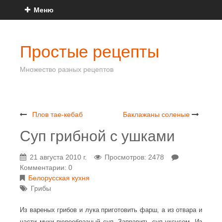
Меню
Простые рецепты
Множество разных рецептов
Плов тае-кебаб
Баклажаны соленые
Суп грибной с ушками
21 августа 2010 г.
Просмотров: 2478
Комментарии: 0
Белорусская кухня
Грибы
Из вареных грибов и лука приготовить фарш, а из отвара и
части муки пюреобразный суп. Заправить суп уксусом. Из