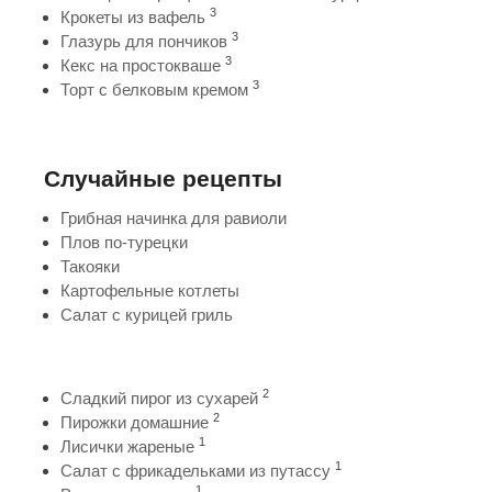
3
Крокеты из вафель
3
Глазурь для пончиков
3
Кекс на простокваше
3
Торт с белковым кремом
Случайные рецепты
Грибная начинка для равиоли
Плов по-турецки
Такояки
Картофельные котлеты
Салат с курицей гриль
2
Сладкий пирог из сухарей
2
Пирожки домашние
1
Лисички жареные
1
Салат с фрикадельками из путассу
1