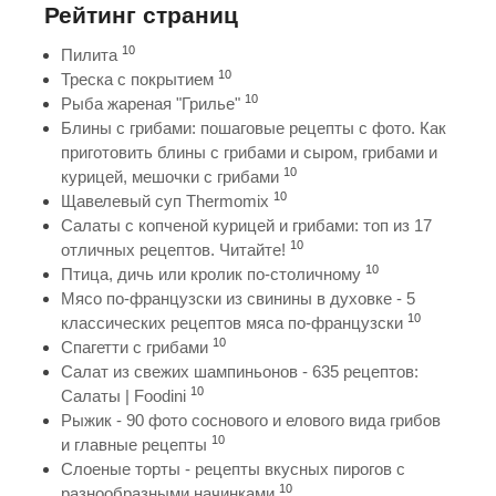
Рейтинг страниц
10
Пилита
10
Треска с покрытием
10
Рыба жареная "Грилье"
Блины с грибами: пошаговые рецепты с фото. Как
приготовить блины с грибами и сыром, грибами и
10
курицей, мешочки с грибами
10
Щавелевый суп Thermomix
Салаты с копченой курицей и грибами: топ из 17
10
отличных рецептов. Читайте!
10
Птица, дичь или кролик по-столичному
Мясо по-французски из свинины в духовке - 5
10
классических рецептов мяса по-французски
10
Спагетти с грибами
Салат из свежих шампиньонов - 635 рецептов:
10
Салаты | Foodini
Рыжик - 90 фото соснового и елового вида грибов
10
и главные рецепты
Слоеные торты - рецепты вкусных пирогов с
10
разнообразными начинками