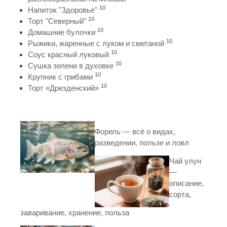
10
Напиток "Здоровье"
10
Торт "Северный"
10
Домашние булочки
10
Рыжики, жаренные с луком и сметаной
10
Соус красный луковый
10
Сушка зелени в духовке
10
Крупник с грибами
10
Торт «Дрезденский»
Форель — всё о видах,
разведении, пользе и ловл
Чай улун
—
описание,
сорта,
заваривание, хранение, польза