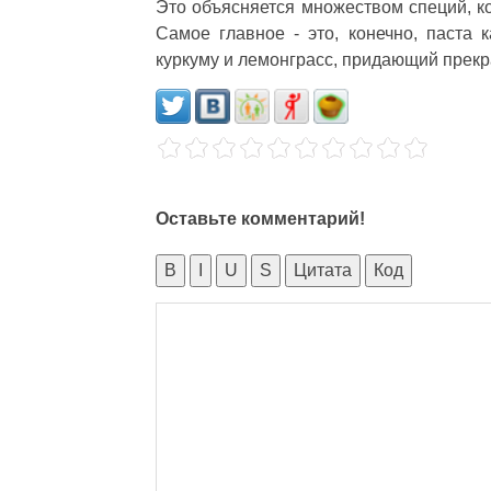
Это объясняется множеством специй, ко
Самое главное - это, конечно, паста 
куркуму и лемонграсс, придающий прекр
Оставьте комментарий!
B
I
U
S
Цитата
Код