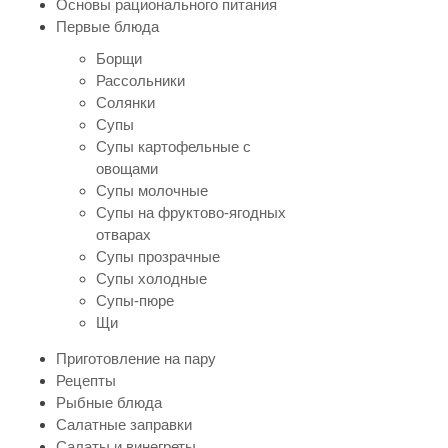
Основы рационального питания
Первые блюда
Борщи
Рассольники
Солянки
Супы
Супы картофельные с
овощами
Супы молочные
Супы на фруктово-ягодных
отварах
Супы прозрачные
Супы холодные
Супы-пюре
Щи
Приготовление на пару
Рецепты
Рыбные блюда
Салатные заправки
Салаты и винегреты