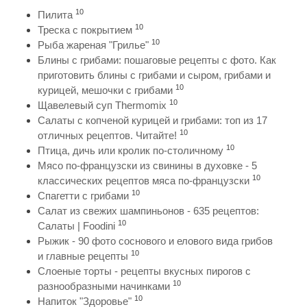
10
Пилита
10
Треска с покрытием
10
Рыба жареная "Грилье"
Блины с грибами: пошаговые рецепты с фото. Как
приготовить блины с грибами и сыром, грибами и
10
курицей, мешочки с грибами
10
Щавелевый суп Thermomix
Салаты с копченой курицей и грибами: топ из 17
10
отличных рецептов. Читайте!
10
Птица, дичь или кролик по-столичному
Мясо по-французски из свинины в духовке - 5
10
классических рецептов мяса по-французски
10
Спагетти с грибами
Салат из свежих шампиньонов - 635 рецептов:
10
Салаты | Foodini
Рыжик - 90 фото соснового и елового вида грибов
10
и главные рецепты
Слоеные торты - рецепты вкусных пирогов с
10
разнообразными начинками
10
Напиток "Здоровье"