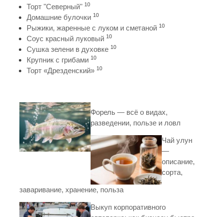
10
Торт "Северный"
10
Домашние булочки
10
Рыжики, жаренные с луком и сметаной
10
Соус красный луковый
10
Сушка зелени в духовке
10
Крупник с грибами
10
Торт «Дрезденский»
Форель — всё о видах,
разведении, пользе и ловл
Чай улун
—
описание,
сорта,
заваривание, хранение, польза
Выкуп корпоративного