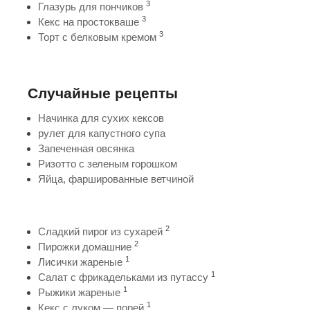
3
Глазурь для пончиков
3
Кекс на простокваше
3
Торт с белковым кремом
Случайные рецепты
Начинка для сухих кексов
рулет для капустного супа
Запеченная овсянка
Ризотто с зеленым горошком
Яйца, фаршированные ветчиной
2
Сладкий пирог из сухарей
2
Пирожки домашние
1
Лисички жареные
1
Салат с фрикадельками из путассу
1
Рыжики жареные
1
Кекс с луком — порей