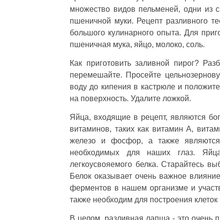
множество видов пельменей, одни из с
пшеничной муки. Рецепт разливного тес
большого кулинарного опыта. Для приг
пшеничная мука, яйцо, молоко, соль.
Как приготовить заливной пирог? Раз
перемешайте. Просейте цельнозернову
воду до кипения в кастрюле и положите
на поверхность. Удалите ложкой.
Яйца, входящие в рецепт, являются бо
витаминов, таких как витамин А, вита
железо и фосфор, а также являются
необходимых для наших глаз. Яйца
легкоусвояемого белка. Старайтесь вы
Белок оказывает очень важное влияние
ферментов в нашем организме и участв
также необходим для построения клеток 
В целом, разливная лапша - это очень 