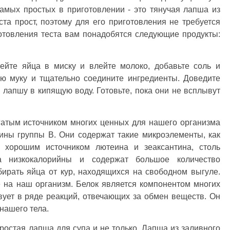
амых простых в приготовлении - это тянучая лапша из
та прост, поэтому для его приготовления не требуется
отовления теста вам понадобятся следующие продукты:
бейте яйца в миску и влейте молоко, добавьте соль и
ю муку и тщательно соедините ингредиенты. Доведите
 лапшу в кипящую воду. Готовьте, пока они не всплывут
гатым источником многих ценных для нашего организма
мины группы В. Они содержат такие микроэлементы, как
 хорошим источником лютеина и зеаксантина, столь
 низкокалорийны и содержат большое количество
бирать яйца от кур, находящихся на свободном выгуле.
 на наш организм. Белок является компонентом многих
ует в ряде реакций, отвечающих за обмен веществ. Он
нашего тела.
простая лапша для супа и не только. Лапша из заливного