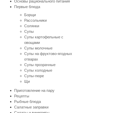
Основы рационального питания
Первые блюда
Борщи
Рассольники
Солянки
Супы
Супы картофельные с
овощами
Супы молочные
Супы на фруктово-ягодных
отварах
Супы прозрачные
Супы холодные
Супы-пюре
Щи
Приготовление на пару
Рецепты
Рыбные блюда
Салатные заправки
Салаты и винегреты