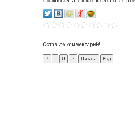
ознакомьтесь с нашим рецептом этого вк
Оставьте комментарий!
B
I
U
S
Цитата
Код