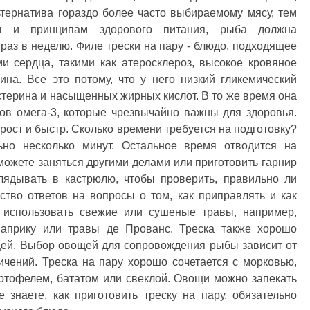
ьтернатива гораздо более часто выбираемому мясу, тем
ям и принципам здорового питания, рыба должна
 раз в неделю. Филе трески на пару - блюдо, подходящее
и сердца, такими как атеросклероз, высокое кровяное
на. Все это потому, что у него низкий гликемический
стерина и насыщенных жирных кислот. В то же время она
ов омега-3, которые чрезвычайно важны для здоровья.
прост и быстр. Сколько времени требуется на подготовку?
но несколько минут. Остальное время отводится на
 можете заняться другими делами или приготовить гарнир
лядывать в кастрюлю, чтобы проверить, правильно ли
тво ответов на вопросы о том, как приправлять и как
о использовать свежие или сушеные травы, например,
 паприку или травы де Прованс. Треска также хорошо
ицей. Выбор овощей для сопровождения рыбы зависит от
ичений. Треска на пару хорошо сочетается с морковью,
артофелем, бататом или свеклой. Овощи можно запекать
 знаете, как приготовить треску на пару, обязательно