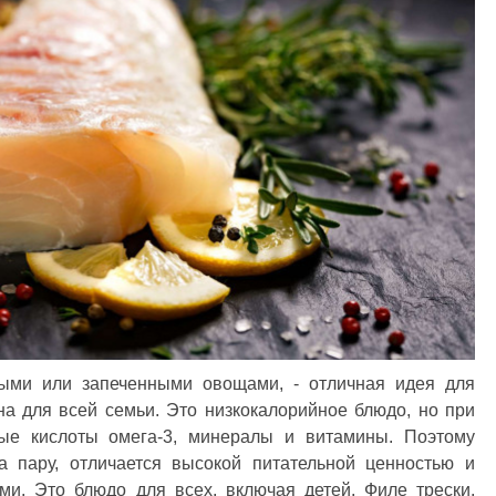
ными или запеченными овощами, - отличная идея для
на для всей семьи. Это низкокалорийное блюдо, но при
ые кислоты омега-3, минералы и витамины. Поэтому
на пару, отличается высокой питательной ценностью и
и. Это блюдо для всех, включая детей. Филе трески,