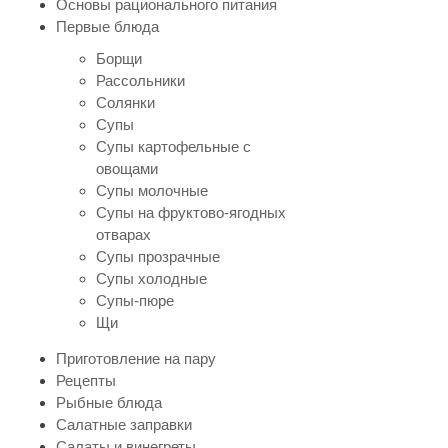
Основы рационального питания
Первые блюда
Борщи
Рассольники
Солянки
Супы
Супы картофельные с
овощами
Супы молочные
Супы на фруктово-ягодных
отварах
Супы прозрачные
Супы холодные
Супы-пюре
Щи
Приготовление на пару
Рецепты
Рыбные блюда
Салатные заправки
Салаты и винегреты